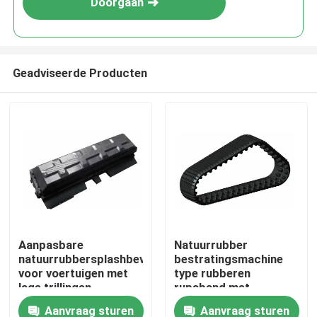
Doorgaan
Geadviseerde Producten
Thuis
Aanpasbare
Natuurrubber
natuurrubbersplashbeveiligingsbanden
bestratingsmachine
Producten
voor voertuigen met
type rubberen
lage trillingen
rupsband met
spatscherm
Aanvraag sturen
Aanvraag sturen
Over ons