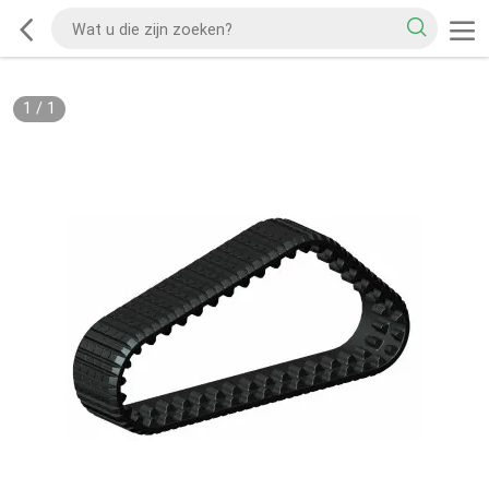
1
/
1