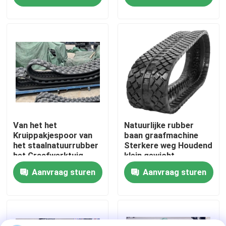
Fabrieksreis
Kwaliteitscontrole
Contacteer ons
Vraag een offerte aan
Van het het
Natuurlijke rubber
Kruippakjespoor van
baan graafmachine
het staalnatuurrubber
Sterkere weg Houdend
het Graafwerktuig
klein gewicht
Company News
Undercarriage Parts
Aanvraag sturen
Aanvraag sturen
mariene deuren
Mariene Vensters