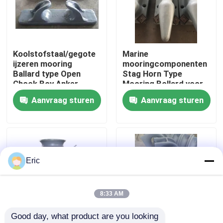
Fabrieksreis
Koolstofstaal/gegote
Marine
Kwaliteitscontrole
ijzeren mooring
mooringcomponenten
Ballard type Open
Stag Horn Type
Chock Boy Anker
Mooring Bollard voor
Contacteer ons
kleine wharf en jetty
Aanvraag sturen
Aanvraag sturen
MOQ Leading Time
Vraag een offerte aan
Company News
Eric
mariene deuren
8:33 AM
Good day, what product are you looking 
Mariene Vensters