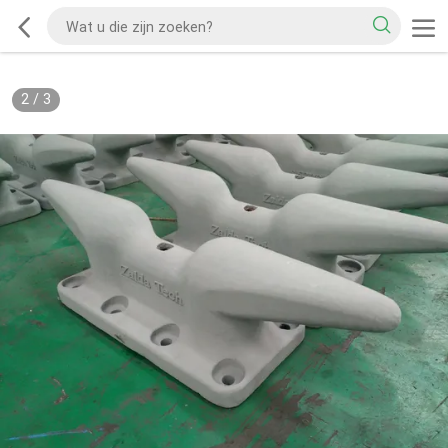
2
/
3