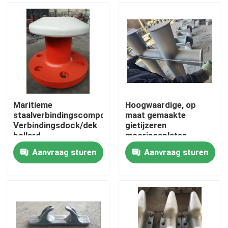
Maritieme
Hoogwaardige, op
staalverbindingscomponenten
maat gemaakte
Verbindingsdock/dek
gietijzeren
bollard
mooringsplaten,
ballarden,
Aanvraag sturen
Aanvraag sturen
enkelvoudige / dubbele
Thuis
/ kruisdockballarden
Producten
Over ons