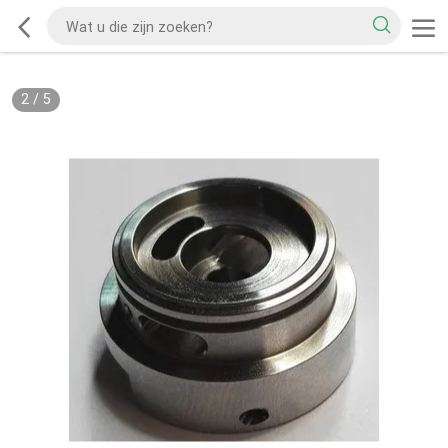
2
/
5