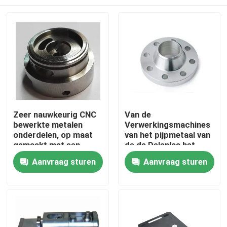
Zeer nauwkeurig CNC
Van de
bewerkte metalen
Verwerkingsmachines
onderdelen, op maat
van het pijpmetaal van
gemaakt met een
de de Delenlas het
tolerantie van 0,02 mm
Roestvrije staal van de
Thuis
Aanvraag sturen
Aanvraag sturen
de Halsflens
Producten
Over ons