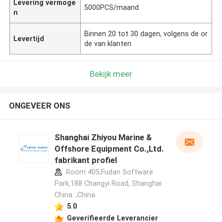
Levering vermoge
5000PCS/maand
n
Binnen 20 tot 30 dagen, volgens de or
Levertijd
de van klanten
Bekijk meer
ONGEVEER ONS
Shanghai Zhiyou Marine &
Offshore Equipment Co.,Ltd.
fabrikant profiel
Room 405,Fudan Software
Park,188 Changyi Road, Shanghai
China. ,China
5.0
Geverifieerde Leverancier