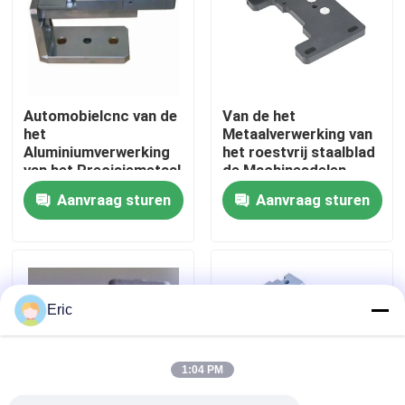
Fabrieksreis
Kwaliteitscontrole
Automobielcnc van de
Van de het
het
Metaalverwerking van
Aluminiumverwerking
het roestvrij staalblad
Contacteer ons
van het Precisiemetaal
de Machinesdelen,
de Machinesdelen
Hoge Precisie
Aanvraag sturen
Aanvraag sturen
Vraag een offerte aan
Company News
Eric
mariene deuren
1:04 PM
Mariene Vensters