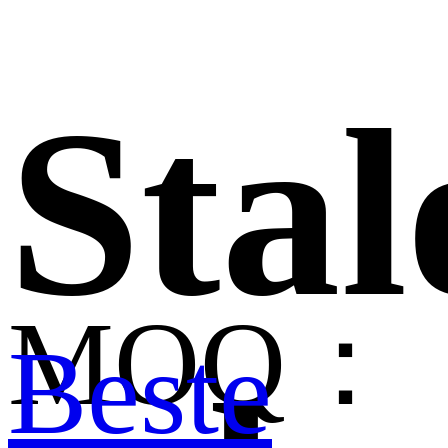
Stal
MOQ：
Beste