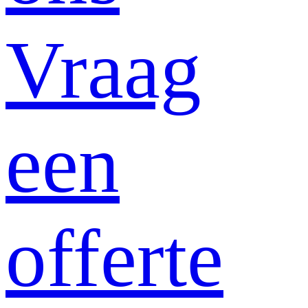
Vraag
een
offerte