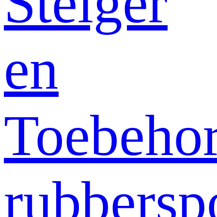
Steiger
en
Toebeho
rubbersp