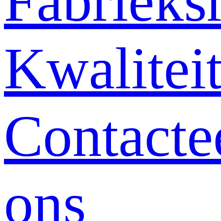
Fabrieksr
Kwalitei
Contacte
ons