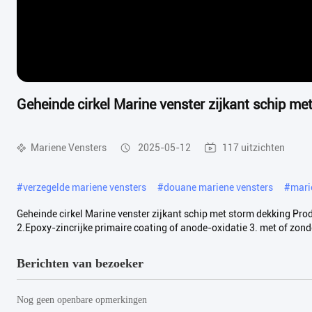
Geheinde cirkel Marine venster zijkant schip me
Mariene Vensters
2025-05-12
117 uitzichten
#
verzegelde mariene vensters
#
douane mariene vensters
#
mari
Geheinde cirkel Marine venster zijkant schip met storm dekking Pro
2.Epoxy-zincrijke primaire coating of anode-oxidatie 3. met of zonde
Berichten van bezoeker
Nog geen openbare opmerkingen