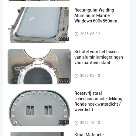
Rectangular Welding
Aluminium Marine
Windows 600×850mm
Mariene Vensters
2025-05-12
00:07
Schotel voor het lassen
van aluminiumlegeringen
van maritiem staal
Mariene Vensters
2025-05-12
00:03
Roestvrij staal
scheepsmanhole dekking
Ronde hoek waterdicht /
weerdicht
Mariene Broedseldekking
00:12
2025-10-13
Staal Materiële