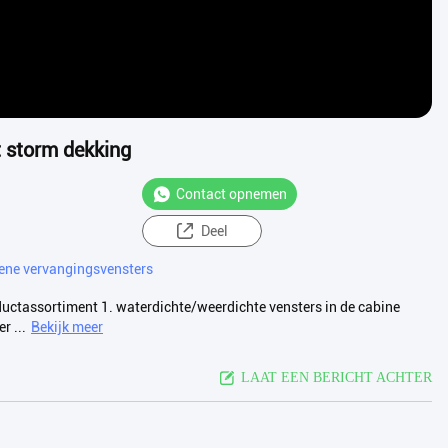
t storm dekking
Contact opnemen
Deel
ene vervangingsvensters
ductassortiment 1. waterdichte/weerdichte vensters in de cabine
r ...
Bekijk meer
LAAT EEN BERICHT ACHTER