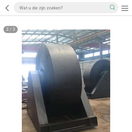
2
/
3