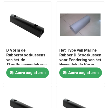
Fabrieksreis
Kwaliteitscontrole
Contacteer ons
D Vorm de
Het Type van Marine
Rubberstootkussens
Rubber D Stootkussen
Vraag een offerte aan
van het de
voor Fendering van het
Stootkussensdok van
Havendok de Vorm
Marine Fender Marine
Rubberstootkussen
Aanvraag sturen
Aanvraag sturen
Tugboat/van de Boot
van D
Company News
mariene deuren
Mariene Vensters