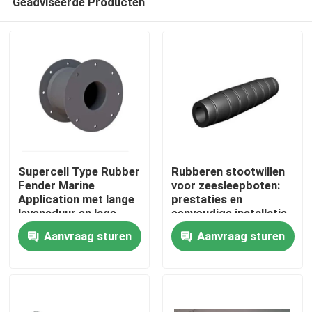
Geadviseerde Producten
Supercell Type Rubber
Rubberen stootwillen
Fender Marine
voor zeesleepboten:
Application met lange
prestaties en
levensduur en lage
eenvoudige installatie
Thuis
kantelcompressie
met opties voor
Aanvraag sturen
Aanvraag sturen
voor Port Fendering
ketting- en
singelbandbevestiging
Producten
Over ons