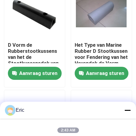
Fabrieksreis
Kwaliteitscontrole
D Vorm de
Het Type van Marine
Rubberstootkussens
Rubber D Stootkussen
Contacteer ons
van het de
voor Fendering van het
Stootkussensdok van
Havendok de Vorm
Marine Fender Marine
Rubberstootkussen
Aanvraag sturen
Aanvraag sturen
Vraag een offerte aan
Tugboat/van de Boot
van D
Company News
Eric
mariene deuren
2:43 AM
Mariene Vensters