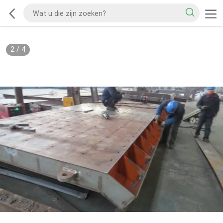
2
/
4