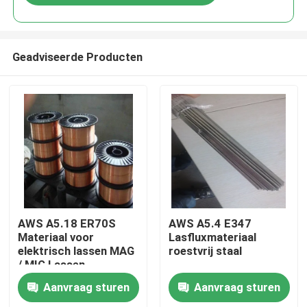
Geadviseerde Producten
Thuis
AWS A5.18 ER70S
AWS A5.4 E347
Materiaal voor
Lasfluxmateriaal
elektrisch lassen MAG
roestvrij staal
Producten
/ MIG Lassen
Aanvraag sturen
Aanvraag sturen
Over ons