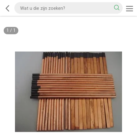
1
/
1