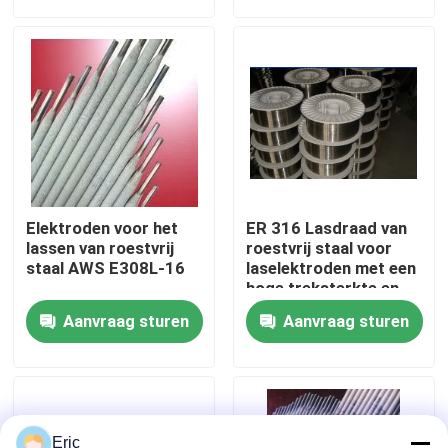
Fabrieksreis
Kwaliteitscontrole
Contacteer ons
Elektroden voor het
ER 316 Lasdraad van
Vraag een offerte aan
lassen van roestvrij
roestvrij staal voor
staal AWS E308L-16
laselektroden met een
hoge treksterkte en
een uitstekende
Company News
Aanvraag sturen
Aanvraag sturen
spoelvormende
eigenschap
mariene deuren
Mariene Vensters
Eric