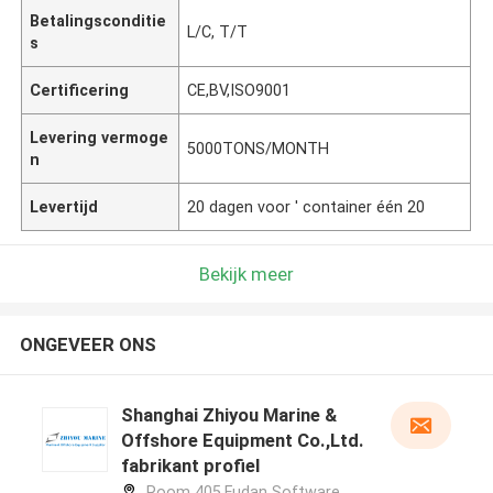
Betalingsconditie
L/C, T/T
s
Certificering
CE,BV,ISO9001
Levering vermoge
5000TONS/MONTH
n
Levertijd
20 dagen voor ' container één 20
Bekijk meer
ONGEVEER ONS
Shanghai Zhiyou Marine &
Offshore Equipment Co.,Ltd.
fabrikant profiel
Room 405,Fudan Software