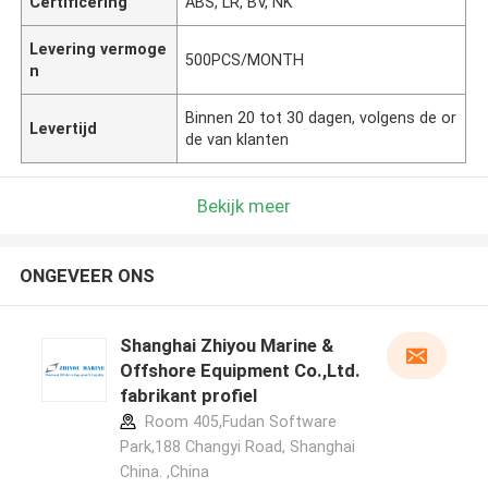
Certificering
ABS, LR, BV, NK
Levering vermoge
500PCS/MONTH
n
Binnen 20 tot 30 dagen, volgens de or
Levertijd
de van klanten
Bekijk meer
ONGEVEER ONS
Shanghai Zhiyou Marine &
Offshore Equipment Co.,Ltd.
fabrikant profiel
Room 405,Fudan Software
Park,188 Changyi Road, Shanghai
China. ,China