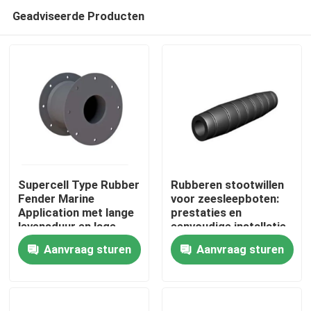
Geadviseerde Producten
Supercell Type Rubber
Rubberen stootwillen
Fender Marine
voor zeesleepboten:
Application met lange
prestaties en
Thuis
levensduur en lage
eenvoudige installatie
kantelcompressie
met opties voor
Aanvraag sturen
Aanvraag sturen
voor Port Fendering
ketting- en
Producten
singelbandbevestiging
Over ons