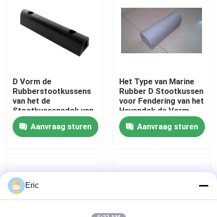
Fabrieksreis
Kwaliteitscontrole
D Vorm de
Het Type van Marine
Contacteer ons
Rubberstootkussens
Rubber D Stootkussen
van het de
voor Fendering van het
Stootkussensdok van
Havendok de Vorm
Vraag een offerte aan
Marine Fender Marine
Rubberstootkussen
Aanvraag sturen
Aanvraag sturen
Tugboat/van de Boot
van D
Company News
mariene deuren
Eric
Mariene Vensters