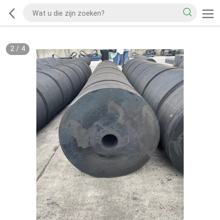
2
/
4