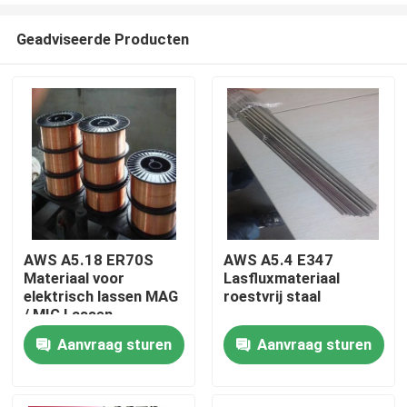
Geadviseerde Producten
AWS A5.18 ER70S
AWS A5.4 E347
Materiaal voor
Lasfluxmateriaal
Thuis
elektrisch lassen MAG
roestvrij staal
/ MIG Lassen
Aanvraag sturen
Aanvraag sturen
Producten
Over ons