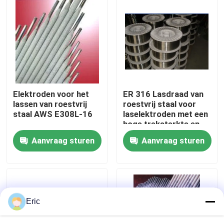
Fabrieksreis
Kwaliteitscontrole
Contacteer ons
Elektroden voor het
ER 316 Lasdraad van
lassen van roestvrij
roestvrij staal voor
staal AWS E308L-16
laselektroden met een
Vraag een offerte aan
hoge treksterkte en
een uitstekende
Aanvraag sturen
Aanvraag sturen
spoelvormende
eigenschap
Company News
mariene deuren
Eric
Mariene Vensters