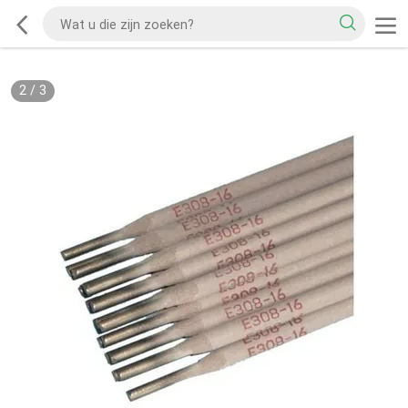
2
/
3