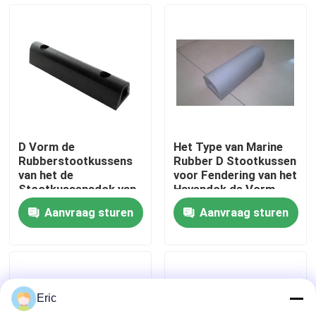
Fabrieksreis
Kwaliteitscontrole
Contacteer ons
D Vorm de
Het Type van Marine
Rubberstootkussens
Rubber D Stootkussen
Vraag een offerte aan
van het de
voor Fendering van het
Stootkussensdok van
Havendok de Vorm
Marine Fender Marine
Rubberstootkussen
Aanvraag sturen
Aanvraag sturen
Tugboat/van de Boot
van D
Company News
mariene deuren
Eric
Mariene Vensters