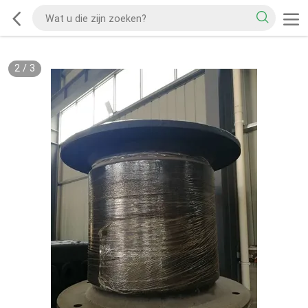
2
/
3