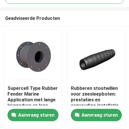
Geadviseerde Producten
Supercell Type Rubber
Rubberen stootwillen
Thuis
Fender Marine
voor zeesleepboten:
Application met lange
prestaties en
levensduur en lage
eenvoudige installatie
Producten
kantelcompressie
met opties voor
Aanvraag sturen
Aanvraag sturen
voor Port Fendering
ketting- en
singelbandbevestiging
Over ons