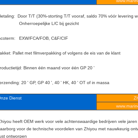
www.marine
etaling: Door T/T (30%-storting T/T vooraf, saldo 70% vóór levering w
nherroepelijke L/C bij gezicht
ncoterm: EXW/FCA/FOB, C&F/CIF
akket: Pallet met filmverpakking of volgens de eis van de klant
roductietijd: Binnen één maand voor één GP 20 '
erzending: 20 ' GP, GP 40 ', 40 ' HK, 40 ' OT of in massa
nze Dienst
Z
www.marine
hiyou heeft OEM werk voor vele achtenswaardige bedrijven vele jaren
aarborg voor de technische voordelen van Zhiyou met nauwkeurig ont
ust ontworpen