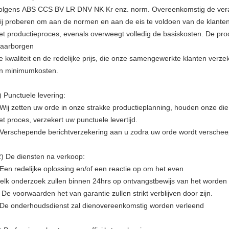
olgens ABS CCS BV LR DNV NK Kr enz. norm. Overeenkomstig de veran
ij proberen om aan de normen en aan de eis te voldoen van de klante
et productieproces, evenals overweegt volledig de basiskosten. De pro
aarborgen
e kwaliteit en de redelijke prijs, die onze samengewerkte klanten ve
n minimumkosten.
) Punctuele levering:
 Wij zetten uw orde in onze strakke productieplanning, houden onze die
et proces, verzekert uw punctuele levertijd.
 Verschepende berichtverzekering aan u zodra uw orde wordt verschee
) De diensten na verkoop:
 Een redelijke oplossing en/of een reactie op om het even
elk onderzoek zullen binnen 24hrs op ontvangstbewijs van het worden 
 De voorwaarden het van garantie zullen strikt verblijven door zijn.
 De onderhoudsdienst zal dienovereenkomstig worden verleend