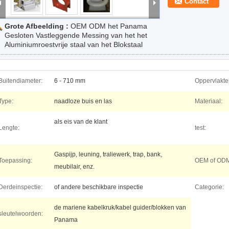
Contact
Grote Afbeelding :
OEM ODM het Panama
Gesloten Vastleggende Messing van het het
Aluminiumroestvrije staal van het Blokstaal
Buitendiameter:
6 - 710 mm
Oppervlakte
Type:
naadloze buis en las
Materiaal:
als eis van de klant
Lengte:
test:
Gaspijp, leuning, traliewerk, trap, bank,
Toepassing:
OEM of ODM 
meubilair, enz.
Derdeinspectie:
of andere beschikbare inspectie
Categorie:
de mariene kabelkruk/kabel guider/blokken van
sleutelwoorden:
Panama