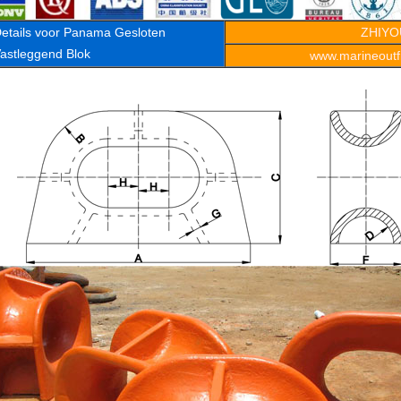
etails voor Panama Gesloten
ZHIYO
astleggend Blok
www.marineoutfi