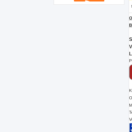
O
B
S
V
L
P
K
O
M
T
V