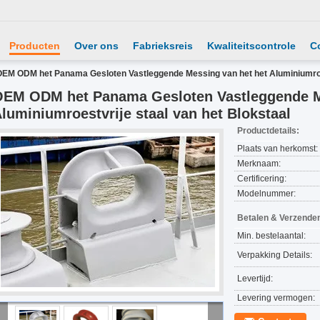
Producten
Over ons
Fabrieksreis
Kwaliteitscontrole
C
OEM ODM het Panama Gesloten Vastleggende Messing van het het Aluminiumroes
EM ODM het Panama Gesloten Vastleggende M
luminiumroestvrije staal van het Blokstaal
Productdetails:
Plaats van herkomst:
Merknaam:
Certificering:
Modelnummer:
Betalen & Verzende
Min. bestelaantal:
Verpakking Details:
Levertijd:
Levering vermogen: