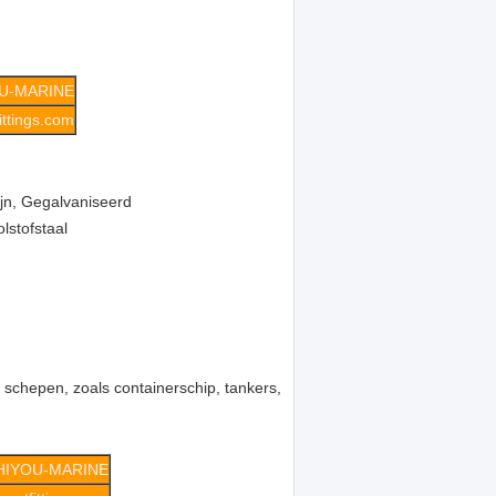
U-MARINE
ttings.com
jn, Gegalvaniseerd
lstofstaal
schepen, zoals containerschip, tankers,
HIYOU-MARINE