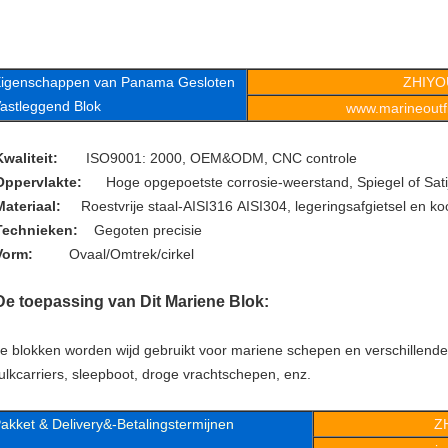
igenschappen van
Panama Gesloten
ZHIYO
astleggend Blok
www.marineoutfi
Kwaliteit:
ISO9001: 2000, OEM&ODM, CNC controle
Oppervlakte:
Hoge opgepoetste corrosie-weerstand, Spiegel of Sati
Materiaal:
Roestvrije staal-AISI316 AISI304, legeringsafgietsel en koo
Technieken:
Gegoten precisie
Vorm:
Ovaal/Omtrek/cirkel
De toepassing van Dit Mariene Blok:
e blokken worden wijd gebruikt voor mariene schepen en verschillende 
ulkcarriers, sleepboot, droge vrachtschepen, enz.
akket & Delivery&-Betalingstermijnen
Z