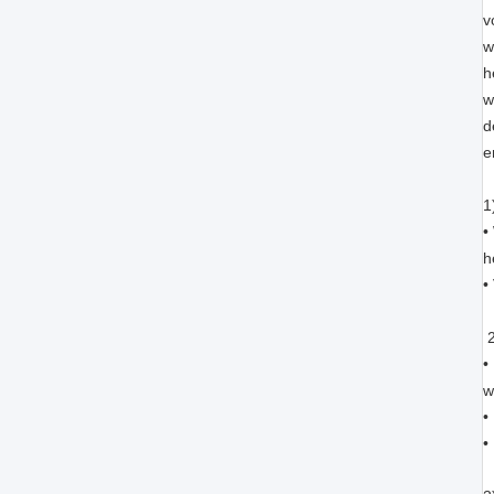
v
w
h
w
d
e
1
•
h
•
2
•
w
•
•