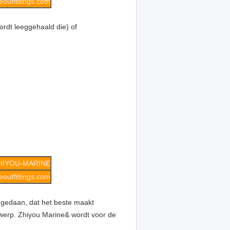
outfittings.com
ordt leeggehaald die) of
HIYOU-MARINE
outfittings.com
 gedaan, dat het beste maakt
werp. Zhiyou Marine& wordt voor de