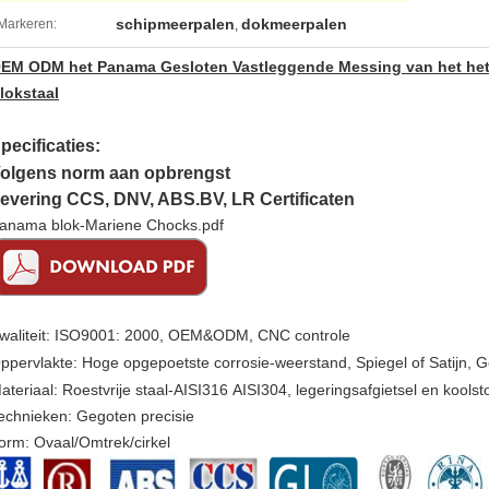
schipmeerpalen
dokmeerpalen
Markeren:
,
EM ODM het Panama Gesloten Vastleggende Messing van het het A
lokstaal
pecificaties:
olgens norm aan opbrengst
evering CCS, DNV, ABS.BV, LR Certificaten
anama blok-Mariene Chocks.pdf
waliteit: ISO9001: 2000, OEM&ODM, CNC controle
ppervlakte: Hoge opgepoetste corrosie-weerstand, Spiegel of Satijn, 
ateriaal: Roestvrije staal-AISI316 AISI304, legeringsafgietsel en koolsto
echnieken: Gegoten precisie
orm: Ovaal/Omtrek/cirkel