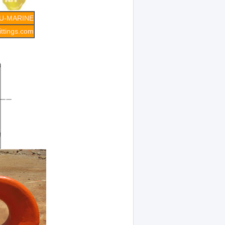
U-MARINE
ttings.com