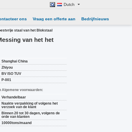
Dutch
ontacteer ons
Vraag een offerte aan
Bedrijfnieuws
tvrije staal van het Blokstaal
essing van het het
Shanghai China
Zhiyou
BV ISO TUV
P-001
n Algemene voorwaarden:
Verhandelbaar
Naakte verpakking of volgens het
verzoek van de klant
Binnen 20 tot 30 dagen, volgens de
orde van klanten
10000tons/maand