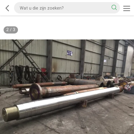
2
/
3