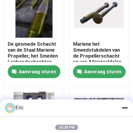
Fabrieksreis
Kwaliteitscontrole
De gesmede Schacht
Mariene het
van de Staal Mariene
Smeedstukdelen van
Contacteer ons
Propeller, het Smeden
de Propellerschacht
Leidraadschachten
en van Afgietseldelen
voor Schepen
Middenschacht/Staartsc
Aanvraag sturen
Aanvraag sturen
Vraag een offerte aan
Company News
Eric
mariene deuren
10:28 PM
Mariene Vensters