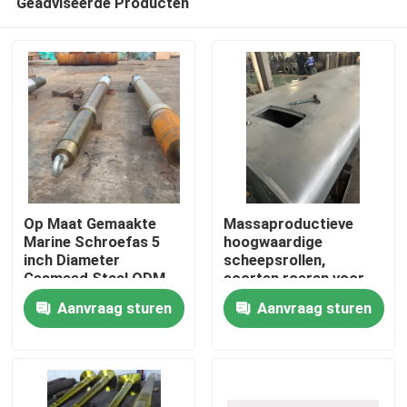
Geadviseerde Producten
Op Maat Gemaakte
Massaproductieve
Marine Schroefas 5
hoogwaardige
inch Diameter
scheepsrollen,
Gesmeed Staal ODM
soorten roeren voor
Thuis
OEM
schepen
Aanvraag sturen
Aanvraag sturen
Producten
Over ons