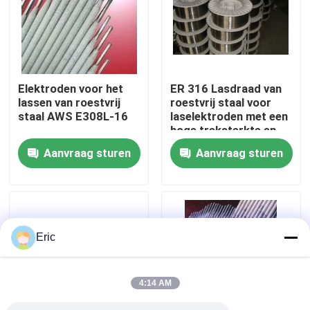
Fabrieksreis
Kwaliteitscontrole
Elektroden voor het
ER 316 Lasdraad van
lassen van roestvrij
roestvrij staal voor
staal AWS E308L-16
laselektroden met een
Contacteer ons
hoge treksterkte en
een uitstekende
Aanvraag sturen
Aanvraag sturen
spoelvormende
Vraag een offerte aan
eigenschap
Company News
Eric
mariene deuren
4:14 AM
Mariene Vensters