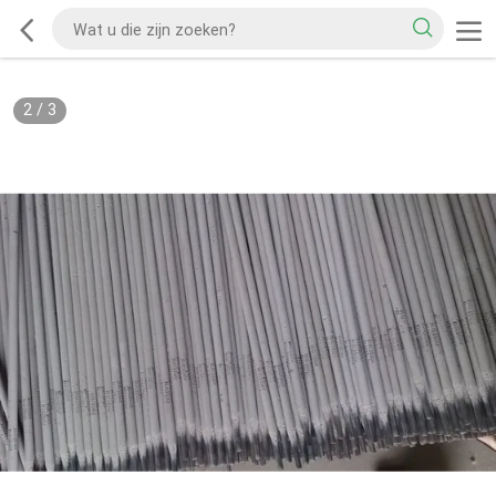
2
/
3