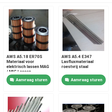
AWS A5.18 ER70S
AWS A5.4 E347
Materiaal voor
Lasfluxmateriaal
elektrisch lassen MAG
roestvrij staal
/ MIG Lassen
Thuis
Aanvraag sturen
Aanvraag sturen
Producten
Over ons