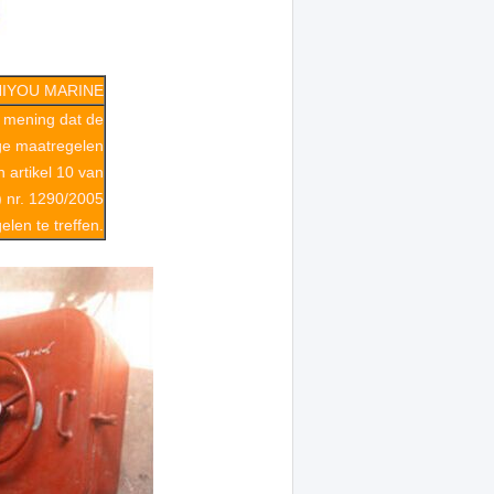
HIYOU MARINE
 mening dat de
ge maatregelen
 artikel 10 van
 nr. 1290/2005
len te treffen.