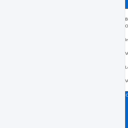
B
O
I
V
L
V
O