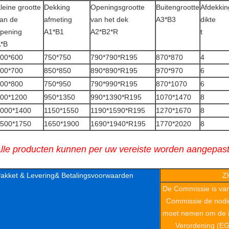
leine grootte
Dekking
Openingsgrootte
Buitengrootte
Afdekkin
an de
afmeting
van het dek
A3*B3
dikte
pening
A1*B1
A2*B2*R
t
*B
00*600
750*750
790*790*R195
870*870
4
00*700
850*850
890*890*R195
970*970
6
00*800
750*950
790*990*R195
870*1070
6
00*1200
950*1350
990*1390*R195
1070*1470
8
000*1400
1150*1550
1190*1590*R195
1270*1670
8
500*1750
1650*1900
1690*1940*R195
1770*2020
8
lle producten kunnen per uw vereiste worden aangepast
akket & Levering& Betalingsvoorwaarden
Z
De Commissie is va
Commissie de nodi
moet nemen om de in
Verordening (EG