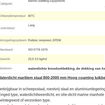
Marine Outfitting Equipments
Categorie:
Ontwerptemperatuur:
80°C
Lang
Levensduur:
Verzegelingssysteem:
Rubber, neopreen, EPDM
Standaard:
ISO 5778-1979
Gewicht:
20,5-3,5 kg/m2
waterdichte broedseldekking
de dekking van h
Markeren:
,
aterdicht maritiem staal 800-2000 mm Hoog coaming luikb
erkrijgbaar in scheepsstaal, roestvrij staal en aluminiumlegerin
inged type, waterdicht/weerdicht, en olie-dicht marine manhole
eïntegreerd of verzonken type.