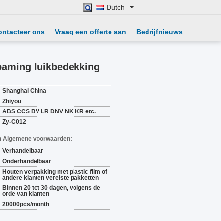
Dutch
ontacteer ons
Vraag een offerte aan
Bedrijfnieuws
oaming luikbedekking
Shanghai China
Zhiyou
ABS CCS BV LR DNV NK KR etc.
Zy-C012
n Algemene voorwaarden:
Verhandelbaar
Onderhandelbaar
Houten verpakking met plastic film of
andere klanten vereiste pakketten
Binnen 20 tot 30 dagen, volgens de
orde van klanten
20000pcs/month