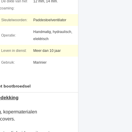
De dikte van het
12 mm, 14 mm.
coaming:
Sleutelwoorden:
Paddestoelventilator
Handmatig, hydraulisch,
Operatie:
elektrisch
Leven in dienst:
Meer dan 10 jaar
Gebruik:
Marinier
et bootbroedsel
edekking
g, kopermaterialen
 covers.