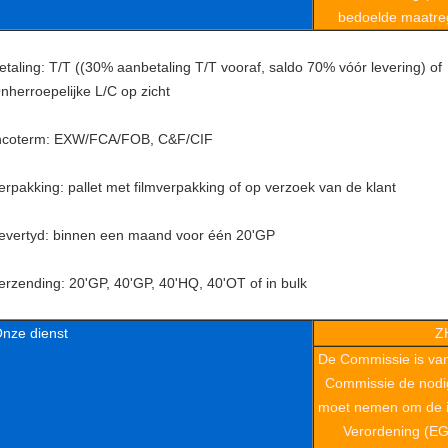
bedoelde maatreg
etaling: T/T ((30% aanbetaling T/T vooraf, saldo 70% vóór levering) of
nherroepelijke L/C op zicht
ncoterm: EXW/FCA/FOB, C&F/CIF
erpakking: pallet met filmverpakking of op verzoek van de klant
evertyd: binnen een maand voor één 20'GP
erzending: 20'GP, 40'GP, 40'HQ, 40'OT of in bulk
nze dienst
Z
De Commissie is va
Commissie de nodi
moet nemen om de in
Verordening (EG