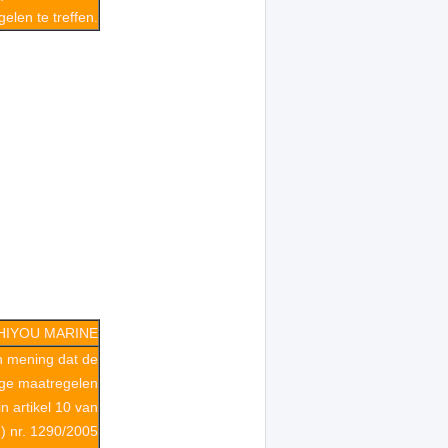
elen te treffen.
HIYOU MARINE
n mening dat de
ge maatregelen
 artikel 10 van
) nr. 1290/2005