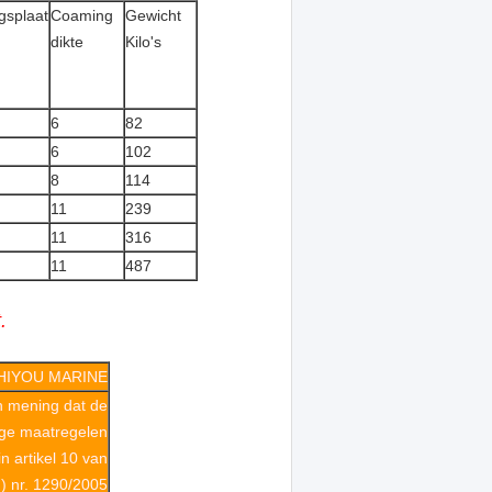
gsplaat
Coaming
Gewicht
dikte
Kilo's
6
82
6
102
8
114
11
239
11
316
11
487
.
HIYOU MARINE
n mening dat de
ge maatregelen
 artikel 10 van
) nr. 1290/2005