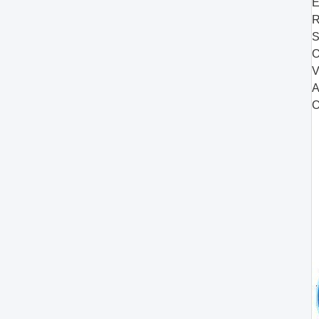
E
R
S
O
V
A
O