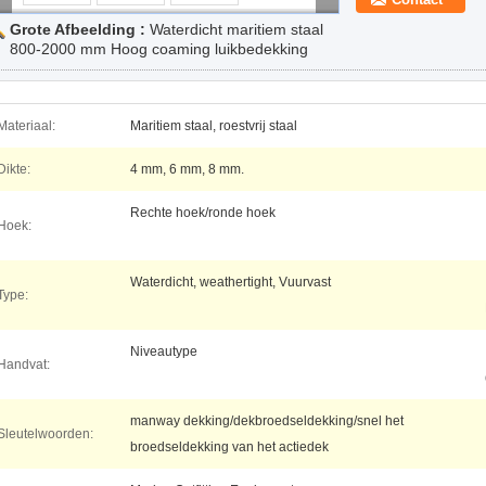
Grote Afbeelding :
Waterdicht maritiem staal
800-2000 mm Hoog coaming luikbedekking
Materiaal:
Maritiem staal, roestvrij staal
Dikte:
4 mm, 6 mm, 8 mm.
Rechte hoek/ronde hoek
Hoek:
Waterdicht, weathertight, Vuurvast
Type:
Niveautype
Handvat:
manway dekking/dekbroedseldekking/snel het
Sleutelwoorden:
broedseldekking van het actiedek