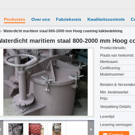
Producten
Over ons
Fabrieksreis
Kwaliteitscontrole
C
Waterdicht maritiem staal 800-2000 mm Hoog coaming luikbedekking
aterdicht maritiem staal 800-2000 mm Hoog c
Productdetails:
Plaats van herkomst:
Merknaam:
Certificering:
Modelnummer:
Betalen & Verzende
Min. bestelaantal:
Prijs:
Verpakking Details:
Levertijd:
Levering vermogen:
Contact