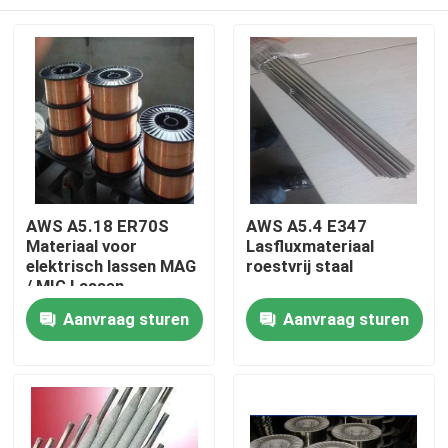
AWS A5.18 ER70S
AWS A5.4 E347
Materiaal voor
Lasfluxmateriaal
elektrisch lassen MAG
roestvrij staal
/ MIG Lassen
Thuis
Aanvraag sturen
Aanvraag sturen
Producten
Over ons