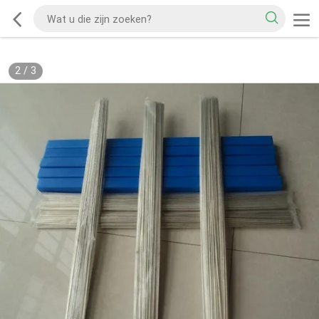
2
/
3