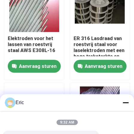
Fabrieksreis
Kwaliteitscontrole
Elektroden voor het
ER 316 Lasdraad van
lassen van roestvrij
roestvrij staal voor
staal AWS E308L-16
laselektroden met een
Contacteer ons
hoge treksterkte en
een uitstekende
Aanvraag sturen
Aanvraag sturen
spoelvormende
Vraag een offerte aan
eigenschap
Company News
Eric
mariene deuren
9:32 AM
Mariene Vensters