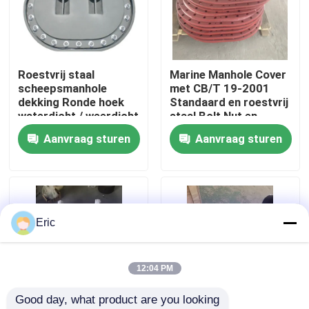
Fabrieksreis
Roestvrij staal
Marine Manhole Cover
Kwaliteitscontrole
scheepsmanhole
met CB/T 19-2001
dekking Ronde hoek
Standaard en roestvrij
waterdicht / weerdicht
staal Bolt Nut en
Contacteer ons
Washer voor
Aanvraag sturen
Aanvraag sturen
verschillende tanks op
schepen
Vraag een offerte aan
Company News
Eric
mariene deuren
12:04 PM
Good day, what product are you looking 
Mariene Vensters