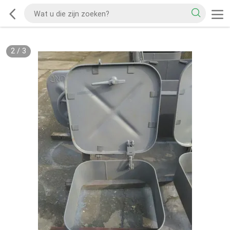
2
/
3