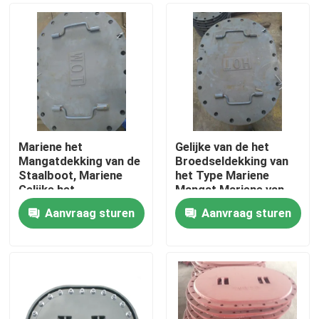
Mariene het
Gelijke van de het
Mangatdekking van de
Broedseldekking van
Staalboot, Mariene
het Type Mariene
Gelijke het
Mangat Mariene van
Broedselhardware van
de het Staaltoegang
Aanvraag sturen
Aanvraag sturen
de Typeboot
het
Thuis
Broedselvervanging
Producten
Over ons