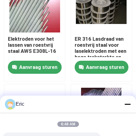
Fabrieksreis
Kwaliteitscontrole
Elektroden voor het
ER 316 Lasdraad van
lassen van roestvrij
roestvrij staal voor
staal AWS E308L-16
laselektroden met een
Contacteer ons
hoge treksterkte en
een uitstekende
Aanvraag sturen
Aanvraag sturen
spoelvormende
Vraag een offerte aan
eigenschap
Company News
Eric
mariene deuren
6:48 AM
Mariene Vensters