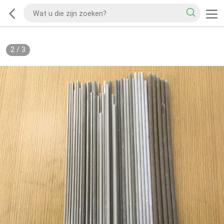
2
/
3