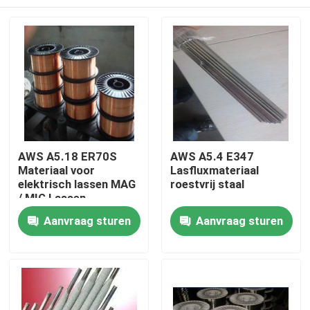
AWS A5.18 ER70S
AWS A5.4 E347
Materiaal voor
Lasfluxmateriaal
elektrisch lassen MAG
roestvrij staal
/ MIG Lassen
Thuis
Aanvraag sturen
Aanvraag sturen
Producten
Over ons