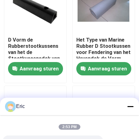
Fabrieksreis
Kwaliteitscontrole
D Vorm de
Het Type van Marine
Rubberstootkussens
Rubber D Stootkussen
van het de
voor Fendering van het
Contacteer ons
Stootkussensdok van
Havendok de Vorm
Marine Fender Marine
Rubberstootkussen
Aanvraag sturen
Aanvraag sturen
Tugboat/van de Boot
van D
Vraag een offerte aan
Company News
Eric
mariene deuren
2:53 PM
Mariene Vensters