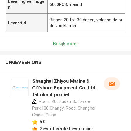
Levering vermoge
5000PCS/maand
n
Binnen 20 tot 30 dagen, volgens de or
Levertijd
de van klanten
Bekijk meer
ONGEVEER ONS
Shanghai Zhiyou Marine &
Offshore Equipment Co.,Ltd.
fabrikant profiel
Room 405,Fudan Software
Park,188 Changyi Road, Shanghai
China. ,China
5.0
Geverifieerde Leverancier