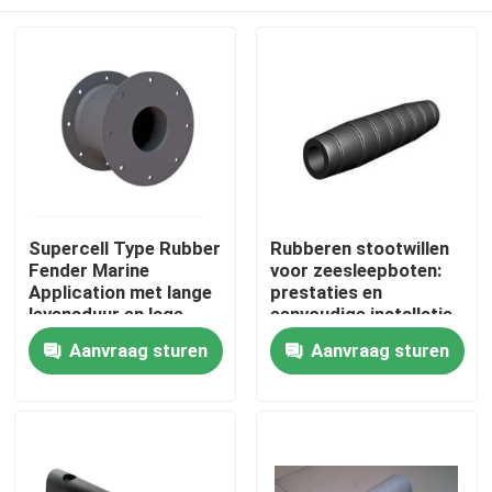
Supercell Type Rubber
Rubberen stootwillen
Fender Marine
voor zeesleepboten:
Application met lange
prestaties en
levensduur en lage
eenvoudige installatie
kantelcompressie
met opties voor
Thuis
Aanvraag sturen
Aanvraag sturen
voor Port Fendering
ketting- en
singelbandbevestiging
Producten
Over ons