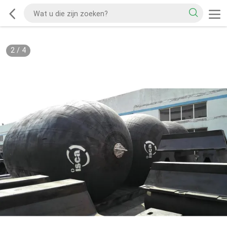
2
/
4