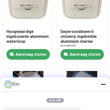
Fabrieksreis
Kwaliteitscontrole
Hoogwaardige
Gepersonaliseerd
ingebouwde aluminium
ontwerp ingebedde
waterloop
aluminium marine
Contacteer ons
manhole
Aanvraag sturen
Aanvraag sturen
Vraag een offerte aan
Company News
Eric
mariene deuren
8:01 AM
Mariene Vensters