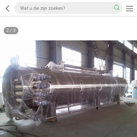
2
/
3