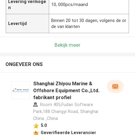
Levering vermoge
10, 000pcs/maand
n
Binnen 20 tot 30 dagen, volgens de or
Levertijd
de van klanten
Bekijk meer
ONGEVEER ONS
Shanghai Zhiyou Marine &
Offshore Equipment Co.,Ltd.
fabrikant profiel
Room 405,Fudan Software
Park,188 Changyi Road, Shanghai
China. ,China
5.0
Geverifieerde Leverancier