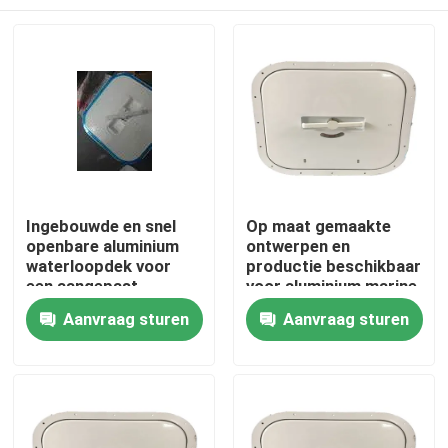
Ingebouwde en snel
Op maat gemaakte
openbare aluminium
ontwerpen en
waterloopdek voor
productie beschikbaar
een aangepast
voor aluminium marine
ontwerp
manholes
Thuis
Aanvraag sturen
Aanvraag sturen
Producten
Over ons