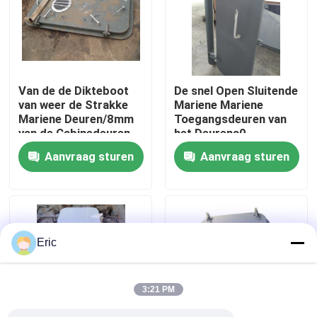
Fabrieksreis
Kwaliteitscontrole
Van de de Dikteboot
De snel Open Sluitende
van weer de Strakke
Mariene Mariene
Mariene Deuren/8mm
Toegangsdeuren van
Contacteer ons
van de Cabinedeuren
het Deurena0
Rechte hoek/Ronde
Weathertight Staal
Aanvraag sturen
Aanvraag sturen
Hoekhoek
Vraag een offerte aan
Company News
Eric
mariene deuren
3:21 PM
Mariene Vensters