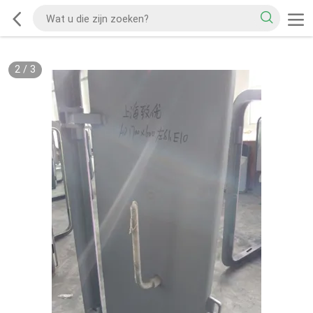
2
/
3