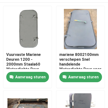
Vuurvaste Mariene
mariene 8002100mm
Deuren 1200 -
verschepen Snel
2000mm Staala60
handelende
Waterdichte Deur
Waterdichte Deur voor
8mm Dikte
Scheepsbouw
Thuis
Aanvraag sturen
Aanvraag sturen
Producten
Over ons