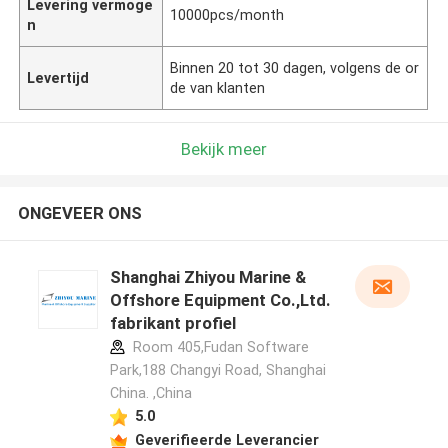
Levering vermoge
10000pcs/month
n
Binnen 20 tot 30 dagen, volgens de or
Levertijd
de van klanten
Bekijk meer
ONGEVEER ONS
Shanghai Zhiyou Marine &
Offshore Equipment Co.,Ltd.
fabrikant profiel
Room 405,Fudan Software
Park,188 Changyi Road, Shanghai
China. ,China
5.0
Geverifieerde Leverancier