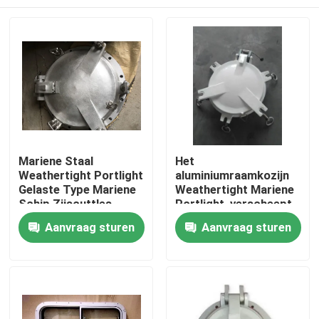
Mariene Staal
Het
Weathertight Portlight
aluminiumraamkozijn
Gelaste Type Mariene
Weathertight Mariene
Schip Zijscuttles
Portlight, verscheept
Zijscuttle
Thuis
Aanvraag sturen
Aanvraag sturen
Producten
Over ons