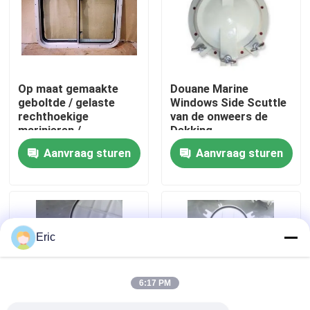
Fabrieksreis
Kwaliteitscontrole
Op maat gemaakte
Douane Marine
geboltde / gelaste
Windows Side Scuttle
rechthoekige
van de onweers de
Contacteer ons
marinieren /
Dekking
marineschepen met
Scharnierende Cirkel
Aanvraag sturen
Aanvraag sturen
aluminiumlegeringsvenster
Vraag een offerte aan
Company News
Eric
mariene deuren
6:17 PM
Mariene Vensters