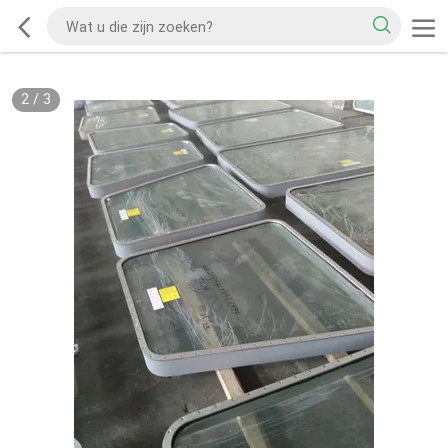
2
/
3