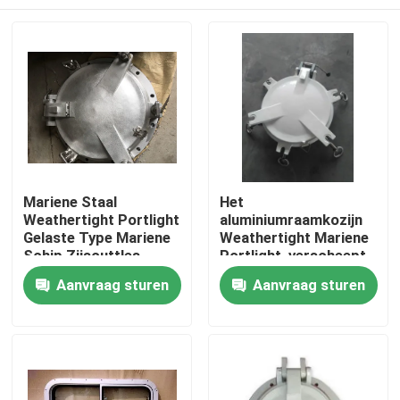
Mariene Staal
Het
Weathertight Portlight
aluminiumraamkozijn
Gelaste Type Mariene
Weathertight Mariene
Schip Zijscuttles
Portlight, verscheept
Zijscuttle
Thuis
Aanvraag sturen
Aanvraag sturen
Producten
Over ons