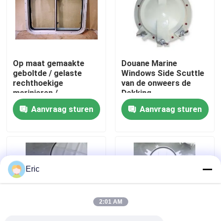
Fabrieksreis
Kwaliteitscontrole
Op maat gemaakte
Douane Marine
geboltde / gelaste
Windows Side Scuttle
rechthoekige
van de onweers de
Contacteer ons
marinieren /
Dekking
marineschepen met
Scharnierende Cirkel
Aanvraag sturen
Aanvraag sturen
aluminiumlegeringsvenster
Vraag een offerte aan
Company News
Eric
mariene deuren
2:01 AM
Mariene Vensters