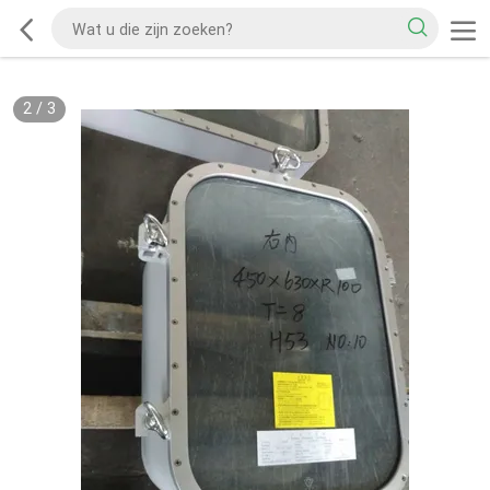
2
/
3