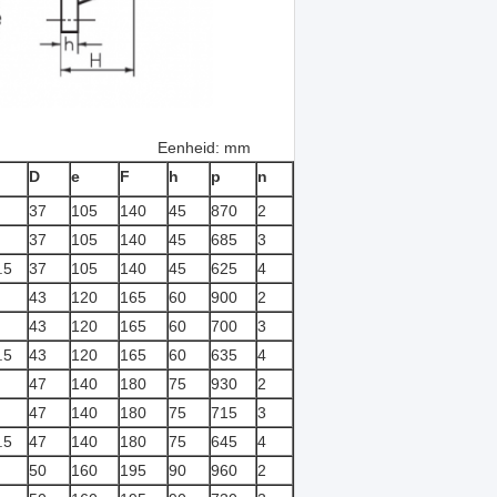
: mm
D
e
F
h
p
n
37
105
140
45
870
2
37
105
140
45
685
3
.5
37
105
140
45
625
4
43
120
165
60
900
2
43
120
165
60
700
3
.5
43
120
165
60
635
4
47
140
180
75
930
2
47
140
180
75
715
3
.5
47
140
180
75
645
4
50
160
195
90
960
2