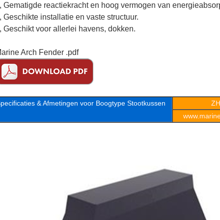
,
Gematigde reactiekracht en hoog vermogen van energieabsorp
, Geschikte installatie en vaste structuur.
, Geschikt voor allerlei havens, dokken.
arine Arch Fender .pdf
pecificaties & Afmetingen voor Boogtype Stootkussen
ZH
www.marineo