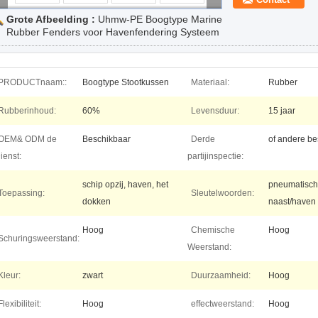
Grote Afbeelding :
Uhmw-PE Boogtype Marine
Rubber Fenders voor Havenfendering Systeem
PRODUCTnaam::
Boogtype Stootkussen
Materiaal:
Rubber
Rubberinhoud:
60%
Levensduur:
15 jaar
OEM& ODM de
Beschikbaar
Derde
of andere be
ienst:
partijinspectie:
schip opzij, haven, het
pneumatisch
Toepassing:
Sleutelwoorden:
dokken
naast/haven
Hoog
Chemische
Hoog
Schuringsweerstand:
Weerstand:
Kleur:
zwart
Duurzaamheid:
Hoog
Flexibiliteit:
Hoog
effectweerstand:
Hoog