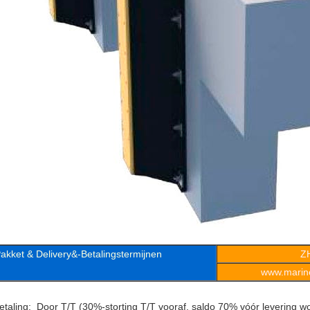
akket & Delivery&-Betalingstermijnen
Z
www.marine
etaling: Door T/T (30%-storting T/T vooraf, saldo 70% vóór levering wo