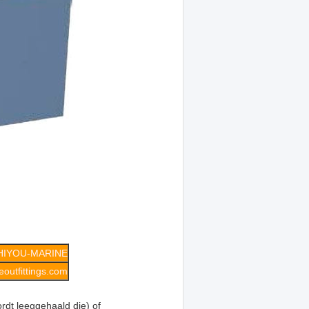
HIYOU-MARINE
outfittings.com
rdt leeggehaald die) of