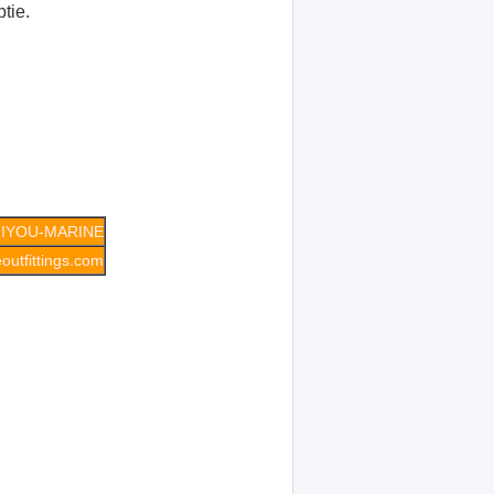
tie.
IYOU-MARINE
utfittings.com