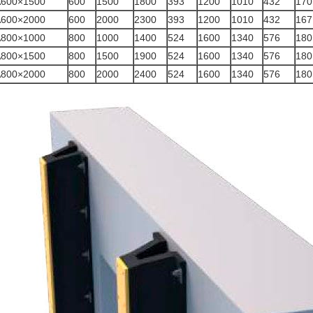
A600×1500
600
1500
1800
393
1200
1010
432
170
A600×2000
600
2000
2300
393
1200
1010
432
167
A800×1000
800
1000
1400
524
1600
1340
576
180
A800×1500
800
1500
1900
524
1600
1340
576
180
A800×2000
800
2000
2400
524
1600
1340
576
180