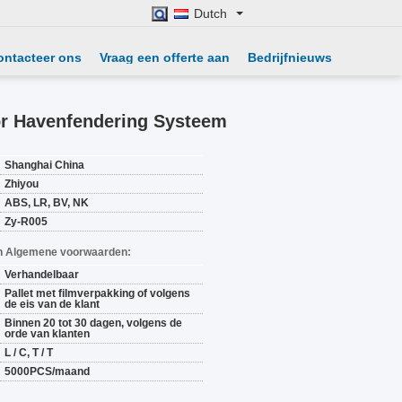
Dutch
ontacteer ons
Vraag een offerte aan
Bedrijfnieuws
r Havenfendering Systeem
Shanghai China
Zhiyou
ABS, LR, BV, NK
Zy-R005
n Algemene voorwaarden:
Verhandelbaar
Pallet met filmverpakking of volgens
de eis van de klant
Binnen 20 tot 30 dagen, volgens de
orde van klanten
L / C, T / T
5000PCS/maand