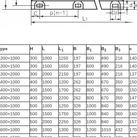
Eenheid
Type
H
L
L
B
B
B
B
c
1
1
2
3
A300×1000
300
1000
1150
197
600
490
216
140
A300×1500
300
1500
1650
197
600
490
216
140
A300×2000
300
2000
2150
197
600
490
216
137
A400×1000
400
1000
1200
262
800
670
350
150
A400×1500
400
1500
1700
262
800
670
350
150
A400×2000
400
2000
2200
262
800
670
350
147
A500×1000
500
1000
1250
328
1000
840
360
160
A500×1500
500
1500
1750
328
1000
840
360
160
A500×2000
500
2000
2250
328
1000
840
360
157
A600×1000
600
1000
1300
393
1200
1010
432
170