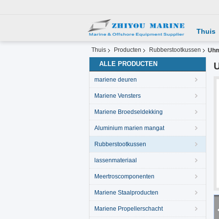
Thuis
Thuis
Producten
Rubberstootkussen
Uhm
ALLE PRODUCTEN
U
mariene deuren
Mariene Vensters
Mariene Broedseldekking
Aluminium marien mangat
Rubberstootkussen
lassenmateriaal
Meertroscomponenten
Mariene Staalproducten
Mariene Propellerschacht