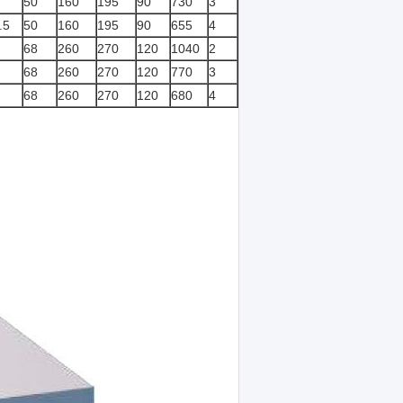
50
160
195
90
730
3
.5
50
160
195
90
655
4
68
260
270
120
1040
2
68
260
270
120
770
3
68
260
270
120
680
4