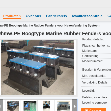
Producten
Over ons
Fabrieksreis
Kwaliteitscontrole
C
w-PE Boogtype Marine Rubber Fenders voor Havenfendering Systeem
hmw-PE Boogtype Marine Rubber Fenders voo
Productdetails:
Plaats van herkomst:
Merknaam:
Certificering:
Modelnummer:
Betalen & Verzende
Min. bestelaantal:
Verpakking Details:
Levertijd:
Betalingscondities:
Levering vermogen:
Contact