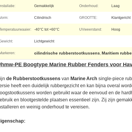
Installatie:
Gemakkelijk
Onderhoud:
Laag
Vorm:
Cilindrisch
GROOTTE:
Klantgericht
Temperatuurwaaier:
-40°C tot +60°C
UVweerstand:
Hoog
Gewicht:
Lichtgewicht
cilindrische rubberstootkussens
Maritiem rubbe
Markeren:
,
hmw-PE Boogtype Marine Rubber Fenders voor Hav
ijn
de Rubberstootkussens
van
Marine Arch
single-piece ru
ersie heeft een duidelijk rubbergezicht en kan bijna overal wor
oogstootkussens worden gebruikt waar de eenvoud en de hardh
ebruik en blootgestelde plaatsen essentieel zijn. Zij zijn gemakke
nstalleren en weinig onderhoud te vereisen.
igenschap: