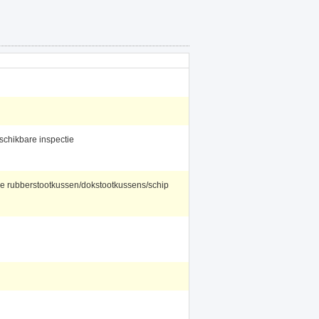
schikbare inspectie
e rubberstootkussen/dokstootkussens/schip