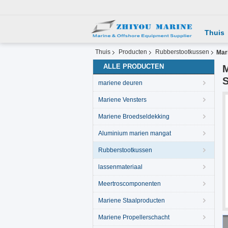
Thuis
Thuis
Producten
Rubberstootkussen
Mar
ALLE PRODUCTEN
M
S
mariene deuren
Mariene Vensters
Mariene Broedseldekking
Aluminium marien mangat
Rubberstootkussen
lassenmateriaal
Meertroscomponenten
Mariene Staalproducten
Mariene Propellerschacht