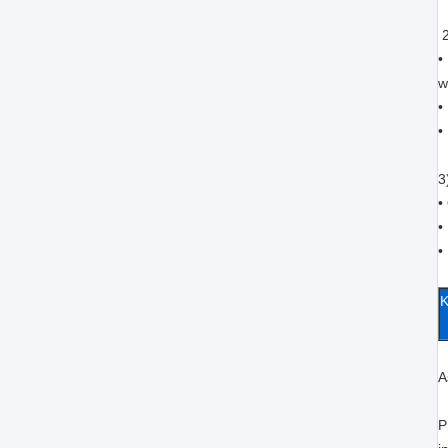
2
•
w
•
•
3
•
•
•
K
A
P