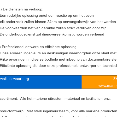
) De diensten na verkoop:
 Een redelijke oplossing en/of een reactie op om het even
elk onderzoek zullen binnen 24hrs op ontvangstbewijs van het worden 
 De voorwaarden het van garantie zullen strikt verblijven door zijn.
 De onderhoudsdienst zal dienovereenkomstig worden verleend
) Professioneel ontwerp en efficiënte oplossing:
 Onze ervaren ingenieurs en deskundigen waarborgden onze klant met
 Rijke ervaringen in diverse bodhulp met inbegrip van documentaire st
 Efficiënte oplossing die door onze professionele ontwerper en technis
waliteitswaarborg
Z
www.marine
ssortiment: Alle het mariene uitrusten, materiaal en faciliteiten enz.
roductontwerp: Met sterk ingenieursteam, voor alle mariene producten