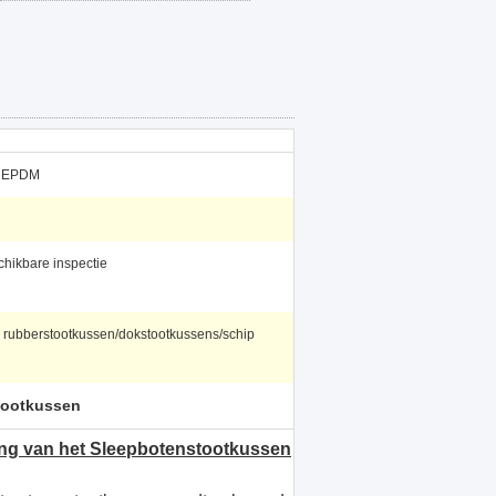
, EPDM
chikbare inspectie
rubberstootkussen/dokstootkussens/schip
tootkussen
ng van het Sleepbotenstootkussen