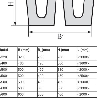
Model
B (mm)
B
(mm)
H (mm)
L (mm)
1
W320
320
280
200
<2000>
W480
480
426
300
<3600>
W500
500
420
330
<2000>
W500
500
420
450
<2500>
W500
500
450
400
<2000>
W600
600
560
300
<2000>
W600
600
550
400
<2000>