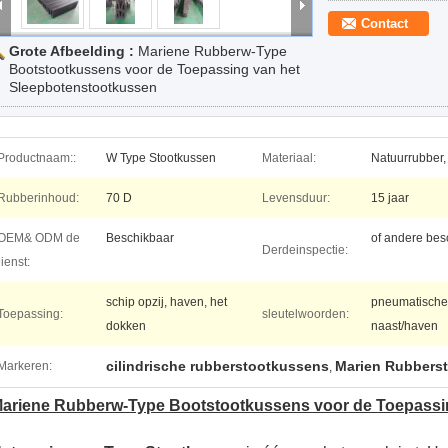
Contact
Grote Afbeelding :
Mariene Rubberw-Type
Bootstootkussens voor de Toepassing van het
Sleepbotenstootkussen
Productnaam::
W Type Stootkussen
Materiaal:
Natuurrubber
Rubberinhoud:
70 D
Levensduur:
15 jaar
OEM& ODM de
Beschikbaar
of andere bes
Derdeinspectie:
ienst:
schip opzij, haven, het
pneumatische 
Toepassing:
sleutelwoorden:
dokken
naast/haven
cilindrische rubberstootkussens
Marien Rubbers
Markeren:
,
ariene Rubberw-Type Bootstootkussens voor de Toepassi