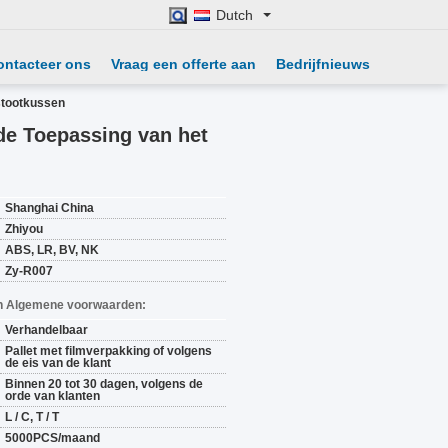
Dutch
ontacteer ons
Vraag een offerte aan
Bedrijfnieuws
stootkussen
e Toepassing van het
Shanghai China
Zhiyou
ABS, LR, BV, NK
Zy-R007
n Algemene voorwaarden:
Verhandelbaar
Pallet met filmverpakking of volgens
de eis van de klant
Binnen 20 tot 30 dagen, volgens de
orde van klanten
L / C, T / T
5000PCS/maand