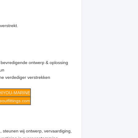
verstrekt.
 bevredigende ontwerp & oplossing
eun
che verdediger verstrekken
HIYOU-MARINE
outfittings.com
, steunen wij ontwerp, vervaardiging,