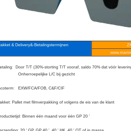
akket & Delivery&-Betalingstermijnen
Z
www.marine
etaling: Door T/T (30%-storting T/T vooraf, saldo 70% dat vóór leveri
nherroepelijke L/C bij gezicht
ncoterm: EXW/FCA/FOB, C&F/CIF
akket: Pallet met filmverpakking of volgens de eis van de klant
roductietijd: Binnen één maand voor één GP 20 '
erzending: 20 ' GP, GP 40 ', 40 ' HK, 40 ' OT of in massa