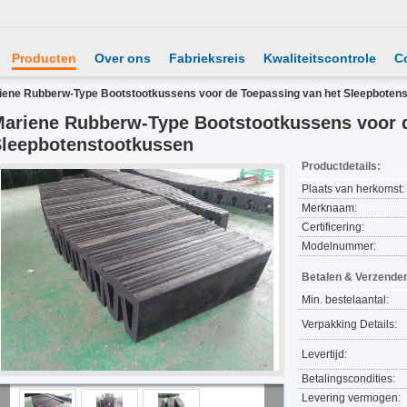
Producten
Over ons
Fabrieksreis
Kwaliteitscontrole
C
iene Rubberw-Type Bootstootkussens voor de Toepassing van het Sleepboten
ariene Rubberw-Type Bootstootkussens voor d
leepbotenstootkussen
Productdetails:
Plaats van herkomst:
Merknaam:
Certificering:
Modelnummer:
Betalen & Verzende
Min. bestelaantal:
Verpakking Details:
Levertijd:
Betalingscondities:
Levering vermogen: