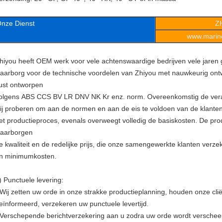
nze Dienst
Z
www.marine
hiyou heeft OEM werk voor vele achtenswaardige bedrijven vele jaren
aarborg voor de technische voordelen van Zhiyou met nauwkeurig ont
ust ontworpen
olgens ABS CCS BV LR DNV NK Kr enz. norm. Overeenkomstig de veran
ij proberen om aan de normen en aan de eis te voldoen van de klante
et productieproces, evenals overweegt volledig de basiskosten. De pro
aarborgen
e kwaliteit en de redelijke prijs, die onze samengewerkte klanten ve
n minimumkosten.
) Punctuele levering:
 Wij zetten uw orde in onze strakke productieplanning, houden onze cli
eïnformeerd, verzekeren uw punctuele levertijd.
 Verschepende berichtverzekering aan u zodra uw orde wordt verschee