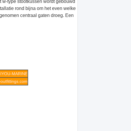
et w-type stootkussen wordt gebouwd
allatie rond bijna om het even welke
rgenomen centraal gaten droeg. Een
IYOU-MARINE
utfittings.com