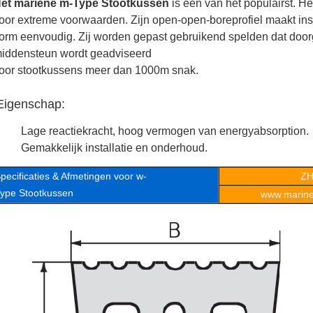
et mariene m-Type Stootkussen
is één van het populairst. H
oor extreme voorwaarden. Zijn open-open-boreprofiel maakt inst
orm eenvoudig. Zij worden gepast gebruikend spelden dat doo
iddensteun wordt geadviseerd
oor stootkussens meer dan 1000m snak.
Eigenschap:
Lage reactiekracht, hoog vermogen van energyabsorption.
Gemakkelijk installatie en onderhoud.
pecificaties & Afmetingen voor w-
ZH
ype Stootkussen
www.marineo