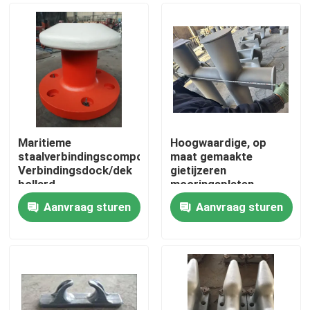
Maritieme
Hoogwaardige, op
staalverbindingscomponenten
maat gemaakte
Verbindingsdock/dek
gietijzeren
bollard
mooringsplaten,
ballarden,
Aanvraag sturen
Aanvraag sturen
enkelvoudige / dubbele
Thuis
/ kruisdockballarden
Producten
Over ons