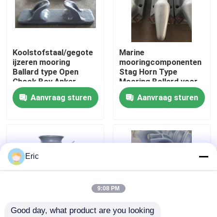
Fabrieksreis
Koolstofstaal/gegote
Marine
Kwaliteitscontrole
ijzeren mooring
mooringcomponenten
Ballard type Open
Stag Horn Type
Chock Boy Anker
Mooring Bollard voor
Contacteer ons
kleine wharf en jetty
Aanvraag sturen
Aanvraag sturen
MOQ Leading Time
Vraag een offerte aan
Company News
Eric
mariene deuren
9:08 PM
Good day, what product are you looking 
Mariene Vensters