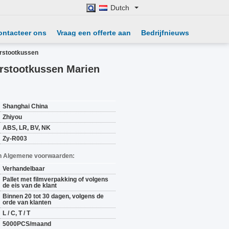
Dutch
ontacteer ons
Vraag een offerte aan
Bedrijfnieuws
rstootkussen
rstootkussen Marien
Shanghai China
Zhiyou
ABS, LR, BV, NK
Zy-R003
n Algemene voorwaarden:
Verhandelbaar
Pallet met filmverpakking of volgens
de eis van de klant
Binnen 20 tot 30 dagen, volgens de
orde van klanten
L / C, T / T
5000PCS/maand