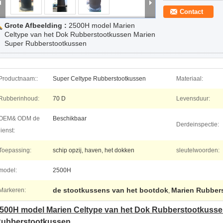
Contact
Grote Afbeelding :
2500H model Marien
Celtype van het Dok Rubberstootkussen Marien
Super Rubberstootkussen
Productnaam::
Super Celtype Rubberstootkussen
Materiaal:
Rubberinhoud:
70 D
Levensduur:
OEM& ODM de
Beschikbaar
Derdeinspectie:
ienst:
Toepassing:
schip opzij, haven, het dokken
sleutelwoorden:
model:
2500H
de stootkussens van het bootdok
Marien Rubber
Markeren:
,
500H model Marien Celtype van het Dok Rubberstootkusse
ubberstootkussen