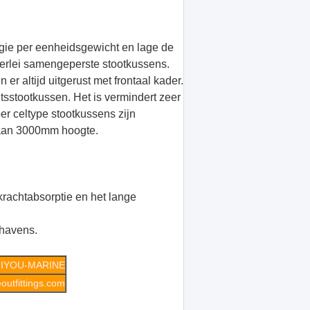
gie per eenheidsgewicht en lage de
lerlei samengeperste stootkussens.
er altijd uitgerust met frontaal kader.
sstootkussen. Het is vermindert zeer
er celtype stootkussens zijn
 aan 3000mm hoogte.
krachtabsorptie en het lange
 havens.
IYOU-MARINE
utfittings.com