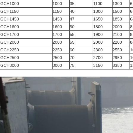
YGCH1000
1000
35
1100
1300
6
YGCH1150
1150
40
1300
1500
6
YGCH1450
1450
47
1650
1850
6
YGCH1600
1600
50
1800
2000
8
YGCH1700
1700
55
1900
2100
8
YGCH2000
2000
55
2000
2200
8
YGCH2250
2250
60
2300
2550
1
YGCH2500
2500
70
2700
2950
1
YGCH3000
3000
75
3150
3350
1