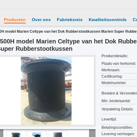
Producten
Over ons
Fabrieksreis
Kwaliteitscontrole
C
0H model Marien Celtype van het Dok Rubberstootkussen Marien Super Rubbe
500H model Marien Celtype van het Dok Rubbe
uper Rubberstootkussen
Productdetails:
Plaats van herkomst:
Merknaam:
Certificering:
Modelnummer:
Betalen & Verzende
Min. bestelaantal:
Verpakking Details:
Levertijd:
Betalingscondities:
Levering vermogen: