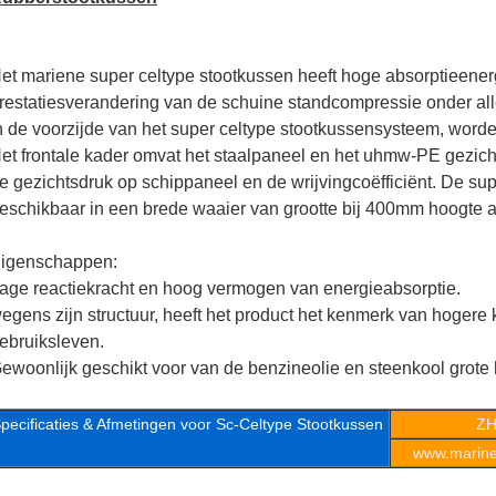
et mariene super celtype stootkussen heeft hoge absorptieener
restatiesverandering van de schuine standcompressie onder al
n de voorzijde van het super celtype stootkussensysteem, worden 
et frontale kader omvat het staalpaneel en het uhmw-PE gezicht
e gezichtsdruk op schippaneel en de wrijvingcoëfficiënt. De sup
eschikbaar in een brede waaier van grootte bij 400mm hoogte
igenschappen:
age reactiekracht en hoog vermogen van energieabsorptie.
egens zijn structuur, heeft het product het kenmerk van hogere 
ebruiksleven.
ewoonlijk geschikt voor van de benzineolie en steenkool grote
pecificaties & Afmetingen voor Sc-Celtype Stootkussen
ZH
www.marineo