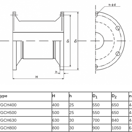
Eenheid
Type
H
h
D
D
n
1
2
YGCH400
400
25
550
650
4
YGCH500
500
25
550
650
4
YGCH630
630
30
700
840
4
YGCH800
800
30
900
1050
6