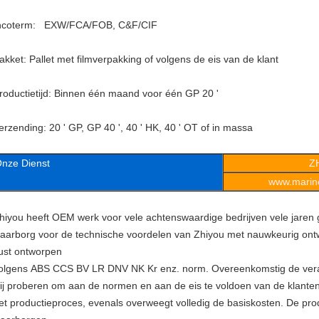
ncoterm: EXW/FCA/FOB, C&F/CIF
akket: Pallet met filmverpakking of volgens de eis van de klant
roductietijd: Binnen één maand voor één GP 20 '
erzending: 20 ' GP, GP 40 ', 40 ' HK, 40 ' OT of in massa
nze Dienst
Z
www.marine
hiyou heeft OEM werk voor vele achtenswaardige bedrijven vele jaren
aarborg voor de technische voordelen van Zhiyou met nauwkeurig ont
ust ontworpen
olgens ABS CCS BV LR DNV NK Kr enz. norm. Overeenkomstig de veran
ij proberen om aan de normen en aan de eis te voldoen van de klante
et productieproces, evenals overweegt volledig de basiskosten. De pro