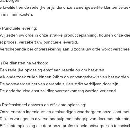
aarborgen
e kwaliteit en de redelijke prijs, die onze samengewerkte klanten ve
n minimumkosten.
) Punctuele levering:
 Wij zetten uw orde in onze strakke productieplanning, houden onze cli
et proces, verzekert uw punctuele levertijd.
 Verschepende berichtverzekering aan u zodra uw orde wordt verschee
) De diensten na verkoop:
 Een redelijke oplossing en/of een reactie op om het even
elk onderzoek zullen binnen 24hrs op ontvangstbewijs van het worden 
 De voorwaarden het van garantie zullen strikt verblijven door zijn.
 De onderhoudsdienst zal dienovereenkomstig worden verleend
) Professioneel ontwerp en efficiënte oplossing:
 Onze ervaren ingenieurs en deskundigen waarborgden onze klant met
 Rijke ervaringen in diverse bodhulp met inbegrip van documentaire st
 Efficiënte oplossing die door onze professionele ontwerper en technis