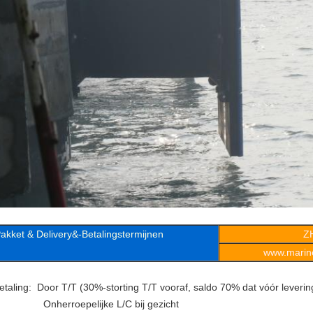
akket & Delivery&-Betalingstermijnen
Z
www.marine
etaling: Door T/T (30%-storting T/T vooraf, saldo 70% dat vóór leveri
nherroepelijke L/C bij gezicht