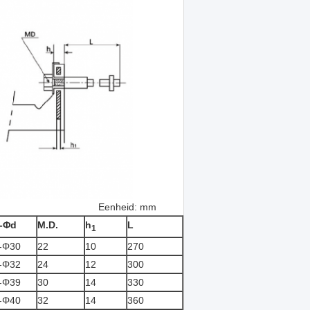
: mm
-Φd
M.D.
h
L
1
-Φ30
22
10
270
-Φ32
24
12
300
-Φ39
30
14
330
-Φ40
32
14
360