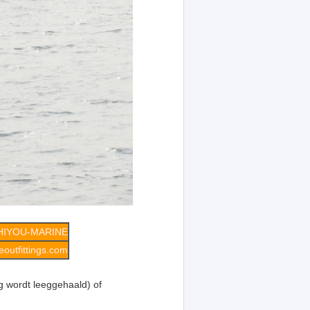
HIYOU-MARINE
outfittings.com
ng wordt leeggehaald) of