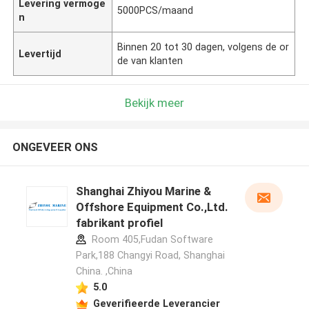
Levering vermoge
5000PCS/maand
n
Binnen 20 tot 30 dagen, volgens de or
Levertijd
de van klanten
Bekijk meer
ONGEVEER ONS
Shanghai Zhiyou Marine &
Offshore Equipment Co.,Ltd.
fabrikant profiel
Room 405,Fudan Software
Park,188 Changyi Road, Shanghai
China. ,China
5.0
Geverifieerde Leverancier