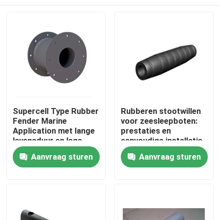
Supercell Type Rubber
Rubberen stootwillen
Fender Marine
voor zeesleepboten:
Application met lange
prestaties en
levensduur en lage
eenvoudige installatie
kantelcompressie
met opties voor
Thuis
Aanvraag sturen
Aanvraag sturen
voor Port Fendering
ketting- en
singelbandbevestiging
Producten
Over ons