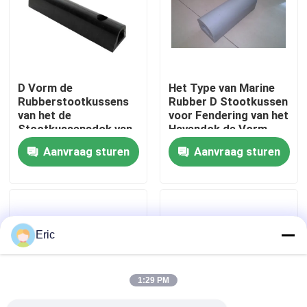
Fabrieksreis
Kwaliteitscontrole
D Vorm de
Het Type van Marine
Rubberstootkussens
Rubber D Stootkussen
van het de
voor Fendering van het
Contacteer ons
Stootkussensdok van
Havendok de Vorm
Marine Fender Marine
Rubberstootkussen
Aanvraag sturen
Aanvraag sturen
Tugboat/van de Boot
van D
Vraag een offerte aan
Company News
Eric
mariene deuren
1:29 PM
Mariene Vensters