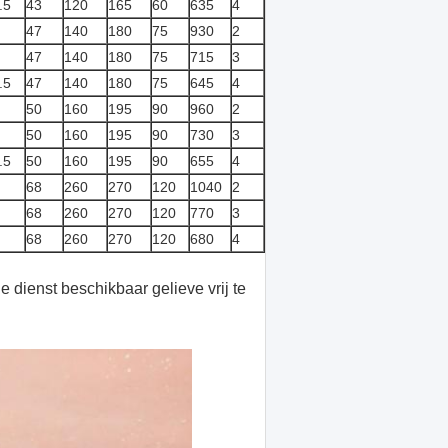
.5
43
120
165
60
635
4
47
140
180
75
930
2
47
140
180
75
715
3
.5
47
140
180
75
645
4
50
160
195
90
960
2
50
160
195
90
730
3
.5
50
160
195
90
655
4
68
260
270
120
1040
2
68
260
270
120
770
3
68
260
270
120
680
4
dienst beschikbaar gelieve vrij te