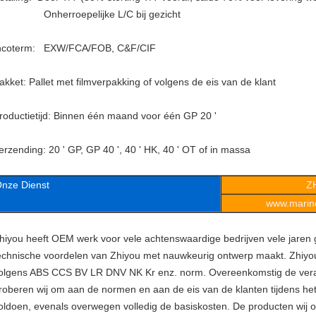
nherroepelijke L/C bij gezicht
ncoterm: EXW/FCA/FOB, C&F/CIF
akket: Pallet met filmverpakking of volgens de eis van de klant
roductietijd: Binnen één maand voor één GP 20 '
erzending: 20 ' GP, GP 40 ', 40 ' HK, 40 ' OT of in massa
nze Dienst
Z
www.marine
hiyou heeft OEM werk voor vele achtenswaardige bedrijven vele jaren
echnische voordelen van Zhiyou met nauwkeurig ontwerp maakt. Zhiyo
olgens ABS CCS BV LR DNV NK Kr enz. norm. Overeenkomstig de veran
roberen wij om aan de normen en aan de eis van de klanten tijdens he
oldoen, evenals overwegen volledig de basiskosten. De producten wij o