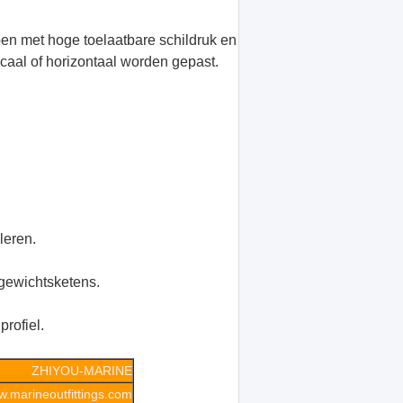
pen met hoge toelaatbare schildruk en
icaal of horizontaal worden gepast.
leren.
 gewichtsketens.
rofiel.
ZHIYOU-MARINE
.marineoutfittings.com