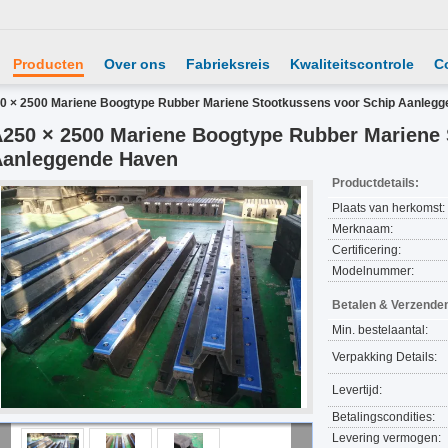
Producten
Over ons
Fabrieksreis
Kwaliteitscontrole
C
0 × 2500 Mariene Boogtype Rubber Mariene Stootkussens voor Schip Aanleg
250 × 2500 Mariene Boogtype Rubber Mariene 
Aanleggende Haven
Productdetails:
Plaats van herkomst:
Merknaam:
Certificering:
Modelnummer:
Betalen & Verzende
Min. bestelaantal:
Verpakking Details:
Levertijd:
Betalingscondities:
Levering vermogen: