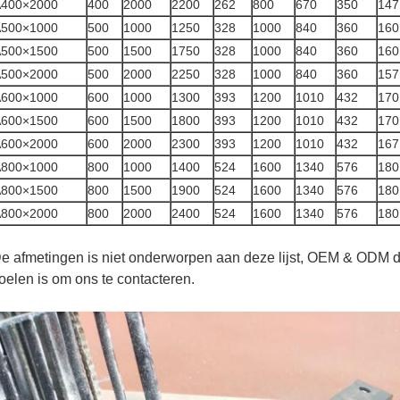
A400×2000
400
2000
2200
262
800
670
350
147
A500×1000
500
1000
1250
328
1000
840
360
160
A500×1500
500
1500
1750
328
1000
840
360
160
A500×2000
500
2000
2250
328
1000
840
360
157
A600×1000
600
1000
1300
393
1200
1010
432
170
A600×1500
600
1500
1800
393
1200
1010
432
170
A600×2000
600
2000
2300
393
1200
1010
432
167
A800×1000
800
1000
1400
524
1600
1340
576
180
A800×1500
800
1500
1900
524
1600
1340
576
180
A800×2000
800
2000
2400
524
1600
1340
576
180
e afmetingen is niet onderworpen aan deze lijst, OEM & ODM de 
oelen is om ons te contacteren.