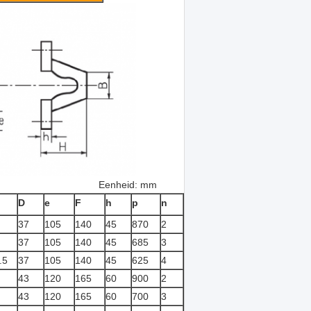
: mm
D
e
F
h
p
n
37
105
140
45
870
2
37
105
140
45
685
3
.5
37
105
140
45
625
4
43
120
165
60
900
2
43
120
165
60
700
3