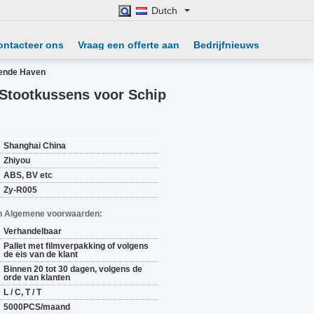
Dutch
ontacteer ons
Vraag een offerte aan
Bedrijfnieuws
gende Haven
Stootkussens voor Schip
Shanghai China
Zhiyou
ABS, BV etc
Zy-R005
n Algemene voorwaarden:
Verhandelbaar
Pallet met filmverpakking of volgens
de eis van de klant
Binnen 20 tot 30 dagen, volgens de
orde van klanten
L / C, T / T
5000PCS/maand