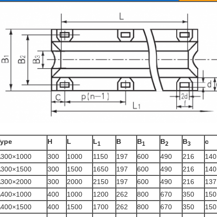
Eenheid
Type
H
L
L
B
B
B
B
c
1
1
2
3
A300×1000
300
1000
1150
197
600
490
216
140
A300×1500
300
1500
1650
197
600
490
216
140
A300×2000
300
2000
2150
197
600
490
216
137
A400×1000
400
1000
1200
262
800
670
350
150
A400×1500
400
1500
1700
262
800
670
350
150