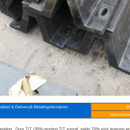
akket & Delivery&-Betalingstermijnen
Z
www.marine
etaling: Door T/T (30%-storting T/T vooraf, saldo 70% vóór levering w