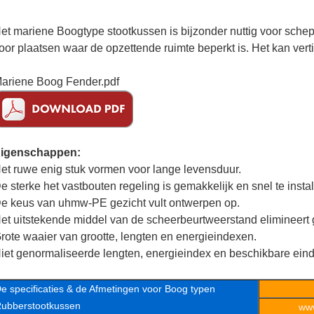
et mariene Boogtype stootkussen is bijzonder nuttig voor sche
oor plaatsen waar de opzettende ruimte beperkt is. Het kan vert
ariene Boog Fender.pdf
igenschappen:
et ruwe enig stuk vormen voor lange levensduur.
e sterke het vastbouten regeling is gemakkelijk en snel te instal
e keus van uhmw-PE gezicht vult ontwerpen op.
et uitstekende middel van de scheerbeurtweerstand elimineert
rote waaier van grootte, lengten en energieindexen.
iet genormaliseerde lengten, energieindex en beschikbare eindp
e specificaties & de Afmetingen voor Boog typen
ubberstootkussen
www