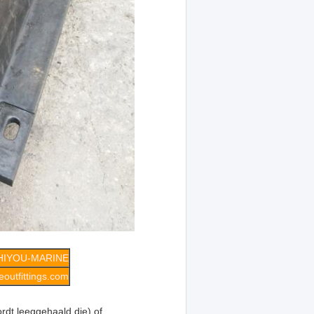
HIYOU-MARINE
outfittings.com
ordt leeggehaald die) of