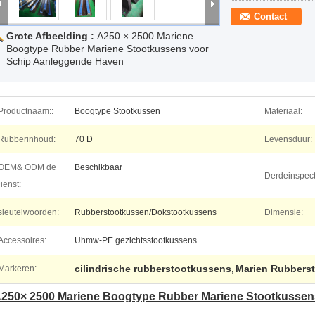
Contact
Grote Afbeelding :
A250 × 2500 Mariene
Boogtype Rubber Mariene Stootkussens voor
Schip Aanleggende Haven
Productnaam::
Boogtype Stootkussen
Materiaal:
Rubberinhoud:
70 D
Levensduur:
OEM& ODM de
Beschikbaar
Derdeinspect
ienst:
sleutelwoorden:
Rubberstootkussen/Dokstootkussens
Dimensie:
Accessoires:
Uhmw-PE gezichtsstootkussens
cilindrische rubberstootkussens
Marien Rubbers
Markeren:
,
250× 2500 Mariene Boogtype Rubber Mariene Stootkussen