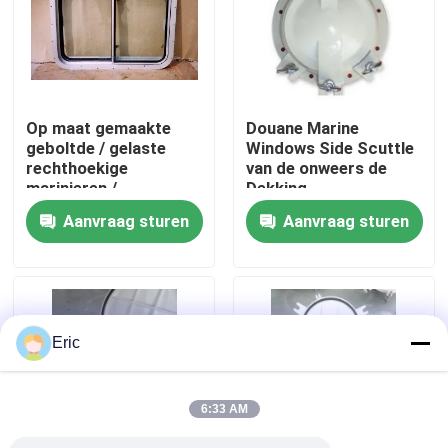
Fabrieksreis
Kwaliteitscontrole
Op maat gemaakte
Douane Marine
geboltde / gelaste
Windows Side Scuttle
rechthoekige
van de onweers de
Contacteer ons
marinieren /
Dekking
marineschepen met
Scharnierende Cirkel
Aanvraag sturen
Aanvraag sturen
aluminiumlegeringsvenster
Vraag een offerte aan
Company News
Eric
mariene deuren
6:33 AM
Mariene Vensters