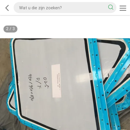
2
/
3