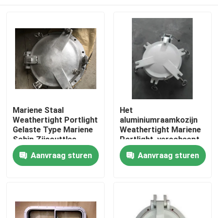
Mariene Staal
Het
Weathertight Portlight
aluminiumraamkozijn
Gelaste Type Mariene
Weathertight Mariene
Schip Zijscuttles
Portlight, verscheept
Zijscuttle
Thuis
Aanvraag sturen
Aanvraag sturen
Producten
Over ons