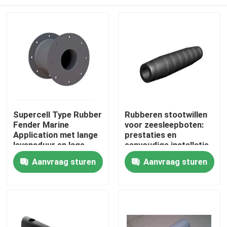
Supercell Type Rubber
Rubberen stootwillen
Fender Marine
voor zeesleepboten:
Application met lange
prestaties en
levensduur en lage
eenvoudige installatie
kantelcompressie
met opties voor
Thuis
Aanvraag sturen
Aanvraag sturen
voor Port Fendering
ketting- en
singelbandbevestiging
Producten
Over ons