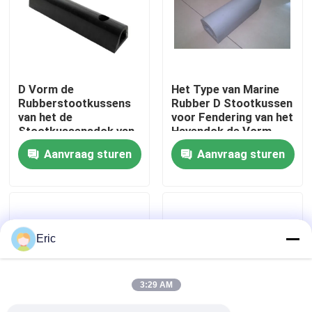
Fabrieksreis
Kwaliteitscontrole
D Vorm de
Het Type van Marine
Rubberstootkussens
Rubber D Stootkussen
van het de
voor Fendering van het
Contacteer ons
Stootkussensdok van
Havendok de Vorm
Marine Fender Marine
Rubberstootkussen
Aanvraag sturen
Aanvraag sturen
Tugboat/van de Boot
van D
Vraag een offerte aan
Company News
Eric
mariene deuren
3:29 AM
Mariene Vensters