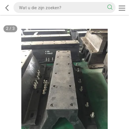
2
/
3