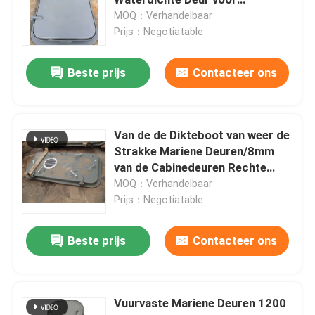
Scheepsbouw
MOQ：Verhandelbaar
Prijs：Negotiatable
Mariene Broedseldekking
Beste prijs
Contacteer ons
Aluminium marien mangat
Rubberstootkussen
Van de de Dikteboot van weer de
Strakke Mariene Deuren/8mm
van de Cabinedeuren Rechte
lassenmateriaal
hoek/Ronde Hoekhoek
MOQ：Verhandelbaar
Prijs：Negotiatable
Meertroscomponenten
Beste prijs
Contacteer ons
Mariene Staalproducten
Vuurvaste Mariene Deuren 1200
Mariene Propellerschacht