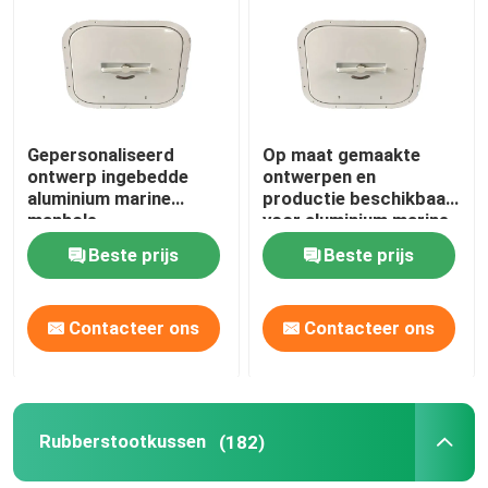
Gepersonaliseerd
Op maat gemaakte
ontwerp ingebedde
ontwerpen en
aluminium marine
productie beschikbaar
manhole
voor aluminium marine
manholes
Beste prijs
Beste prijs
Contacteer ons
Contacteer ons
Rubberstootkussen
(182)