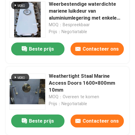
Weerbestendige waterdichte
mariene luikdeur van
aluminiumlegering met enkele
handgreep
MOQ：Bespreekbaar
Prijs：Negotiatable
Beste prijs
Contacteer ons
Weathertight Staal Marine
Access Doors 1600×800mm
VERZENDEN
10mm
MOQ：Overeen te komen
Prijs：Negotiatable
Beste prijs
Contacteer ons