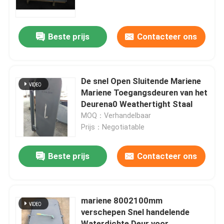
Fabrieksreis
Beste prijs
Contacteer ons
Kwaliteitscontrole
De snel Open Sluitende Mariene
Contacteer ons
Mariene Toegangsdeuren van het
Deurena0 Weathertight Staal
MOQ：Verhandelbaar
Vraag een offerte aan
Prijs：Negotiatable
Company News
Beste prijs
Contacteer ons
mariene deuren
mariene 8002100mm
verschepen Snel handelende
Mariene Vensters
Waterdichte Deur voor