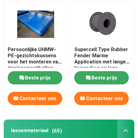
Persoonlijke UHMW-
Supercell Type Rubber
PE-gezichtskussens
Fender Marine
voor het monteren van
Application met lange
impingementbolten
levensduur en lage
kantelcompressie voor
Beste prijs
Beste prijs
Port Fendering
Contacteer ons
Contacteer ons
lassenmateriaal
(65)