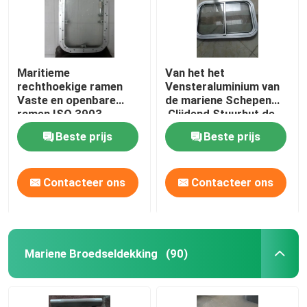
Maritieme
Van het het
rechthoekige ramen
Vensteraluminium van
Vaste en openbare
de mariene Schepen
ramen ISO 3903
‚Glijdend Stuurhut de
Legeringsraamkozijn
Beste prijs
Beste prijs
Contacteer ons
Contacteer ons
Mariene Broedseldekking
(90)