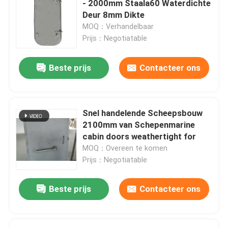
- 2000mm Staala60 Waterdichte
Deur 8mm Dikte
Mariene Dekuitrusting
MOQ：Verhandelbaar
Prijs：Negotiatable
De Machinesdelen van de metaalverwerking
Beste prijs
Contacteer ons
Mariene het Inschepen Ladder
Snel handelende Scheepsbouw
Steiger en Toebehoren
2100mm van Schepenmarine
cabin doors weathertight for
MOQ：Overeen te komen
rubbersporen
Prijs：Negotiatable
Laat een bericht achter
Beste prijs
Contacteer ons
We bellen je snel terug!