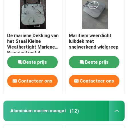
De mariene Dekking van
Maritiem weerdicht
het Staal Kleine
luikdek met
Weathertight Mariene
snelwerkend wielgreep
Broedsel met 4
Hondklemmen
Beste prijs
Beste prijs
Contacteer ons
Contacteer ons
Aluminium marien mangat
(12)