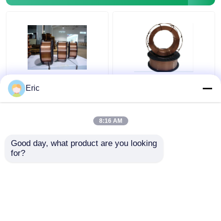
De Elektroden van AWS
Het Lassenmateriaal
Eric
A5.14 voor Tig het
Ondergedompeld
Lassendraad ER 2209
Booglassen van AWS
van het Lassen
A5.17 EM12 voor de
8:16 AM
Materiële Roestvrije
Cilinders van Boilerlpg
Beste prijs
Beste prijs
staal
Good day, what product are you looking 
for?
Contacteer ons
Contacteer ons
Bekijk meer