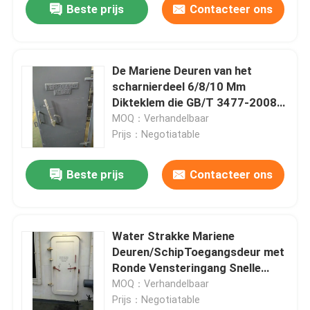
Beste prijs
Contacteer ons
De Mariene Deuren van het
scharnierdeel 6/8/10 Mm
Dikteklem die GB/T 3477-2008
openen
MOQ：Verhandelbaar
Prijs：Negotiatable
Beste prijs
Contacteer ons
Water Strakke Mariene
Deuren/SchipToegangsdeur met
Ronde Vensteringang Snelle
Open
MOQ：Verhandelbaar
Prijs：Negotiatable