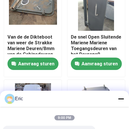
Fabrieksreis
Kwaliteitscontrole
Van de de Dikteboot
De snel Open Sluitende
van weer de Strakke
Mariene Mariene
Mariene Deuren/8mm
Toegangsdeuren van
Contacteer ons
van de Cabinedeuren
het Deurena0
Rechte hoek/Ronde
Weathertight Staal
Aanvraag sturen
Aanvraag sturen
Hoekhoek
Vraag een offerte aan
Company News
Eric
mariene deuren
9:00 PM
Mariene Vensters