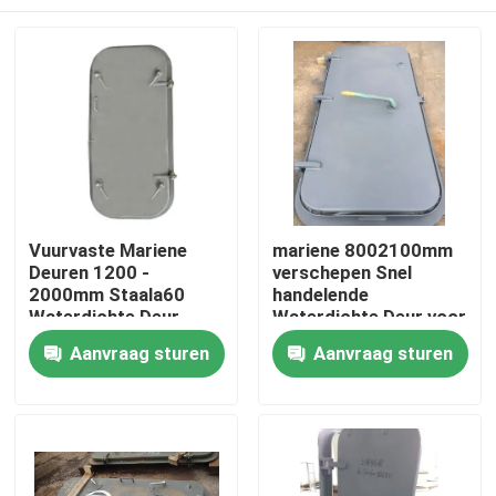
Vuurvaste Mariene
mariene 8002100mm
Deuren 1200 -
verschepen Snel
2000mm Staala60
handelende
Waterdichte Deur
Waterdichte Deur voor
8mm Dikte
Scheepsbouw
Thuis
Aanvraag sturen
Aanvraag sturen
Producten
Over ons