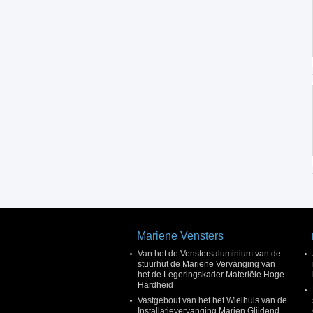
Mariene Vensters
Van het de Venstersaluminium van de
stuurhut de Mariene Vervanging van
het de Legeringskader Materiële Hoge
Hardheid
Vastgebout van het het Wielhuis van de
Installatievervanging Marien Glijdend