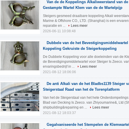
Van de de Koppelings Alkaliweerstand van de 
Gestampte Wartel Klem van de de Wartelpijp
Steigers gesmeed draaibare koppeling Alkali weerstan
Marine & Offshore CO., LTD. (Shanghai) is een ervaren
reparatie en ...
Lees meer
2026-06-11 10:08:48
Dubbele van de het Bevestigingsmiddelwartel
Koppeling Gekruiste de Steigerkoppeling
De Dubbele Koppeling voor alle doeleinden van de Kle
de Bevestigingsmiddelwartel voor Steiger Is Zeeco. va
ervaringsbedrijf in ...
Lees meer
2021-08-12 18:06:06
De anti Alkali van de het Bladbs1139 Steiger 
Steigerstaal Raad van het de Torenplatform
Van het de Steigerstaal van het hete Onderdompeling
Blad van Decking Is Zeeco. van Zhiyoumarine&, Ltd (Sha
shipbuilding&repairing en ...
Lees meer
2021-08-12 18:03:37
Gegalvaniseerde het Stempelen de Klemwarte