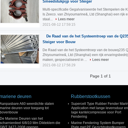
Smeedstukpijp voor Steiger
Multi-specificatie Gegalvaniseerde het Stempelen de 
Is Zeeco. van Zhiyoumarine&, Ltd (Shanghai) een rijk e
staal...
Lees meer
2021-08-12 17:59:15
De Raad van de het Systeemtroep van de Q23
Steiger voor Bouw
De Raad van de het Systeemtroep van de bouwq235 Q3
Zhiyoumarine&, Ltd (Shanghai) een rijk ervaringsbedrijf
maken, gespecialiseerd in ...
Lees meer
2021-08-12 17:56:29
Page 1 of 1
mariene deuren
Rubberstootkussen
Aanpasbare A60 weerdichte stalen
Supercell Type Rubber Fender Mari
marine deuren voor toegang tot
Application met lange levensduur en
bovenbouw
lage kantelcompressie voor Port
Fendering
De Mariene Deuren van het
scharnierdeel 6/8/10 Mm Dikteklem die
Marine Fendering System Bumper
GB/T 3477-2008 openen
Plate met PE Gezichtsstootkussens,