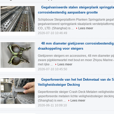
Gegalvaniseerde stalen steigerplank springpl
corrosiebestendig aanpasbare grootte
Schipbouw Steigerplatform Planken Springplank gegalv
gegalvaniseerd springplank staalplank verstelplatform
CO., LTD. (Shanghai) is ...
Lees meer
2026-07-10 10:46:49
48 mm diameter gietijzeren corrosiebestendi
draaikoppeling voor steigers
Gietijzeren steigers en accessoires, 48 ​​mm diameter
zware pijpklemwartel met bout en moer Zhiyou Marine &
met rijke ...
Lees meer
2026-07-10 10:45:50
Geperforeerde van het het Dekmetaal van de S
Veiligheidssteiger Decking
Geperforeerde steiger Crash Deck Metalen veiligheids
geperforeerde metalen lichte veiligheidssteiger deckin
(Shanghai) is een ...
Lees meer
2026-06-11 10:09:10