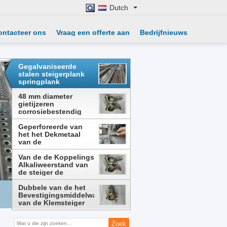
Dutch
ontacteer ons
Vraag een offerte aan
Bedrijfnieuws
Gegalvaniseerde
stalen steigerplank
springplank
corrosiebestendig
aanpasbare grootte
48 mm diameter
gietijzeren
corrosiebestendig
buisclamper
Geperforeerde van
draaikoppeling voor
het het Dekmetaal
steigers
van de
Steigerneerstorting
de Veiligheidssteiger
Van de de Koppelings
Decking
Alkaliweerstand van
de steiger de
Gestampte Wartel
Klem van de de
Dubbele van de het
Wartelpijp
Bevestigingsmiddelwartel
van de Klemsteiger
Koppeling Gekruiste
de Steigerkoppeling