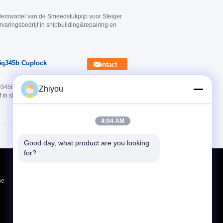
Klemwartel van de Smeedstukpijp voor Steiger
rvaringsbedrijf in shipbuilding&repairing en
5q345b Cuplock
Contact
45B Cuplock Steiger Is Zeeco. van
Zhiyou
 in shipbuilding&repairing en staal-structuur
4:04 AM
Good day, what product are you looking 
for?
Vraag een offerte aan
ne
Verzend