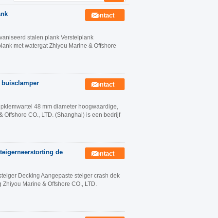
ank
Contact
aniseerd stalen plank Verstelplank
plank met watergat Zhiyou Marine & Offshore
g buisclamper
Contact
 pijpklemwartel 48 mm diameter hoogwaardige,
 Offshore CO., LTD. (Shanghai) is een bedrijf
teigerneerstorting de
Contact
steiger Decking Aangepaste steiger crash dek
g Zhiyou Marine & Offshore CO., LTD.