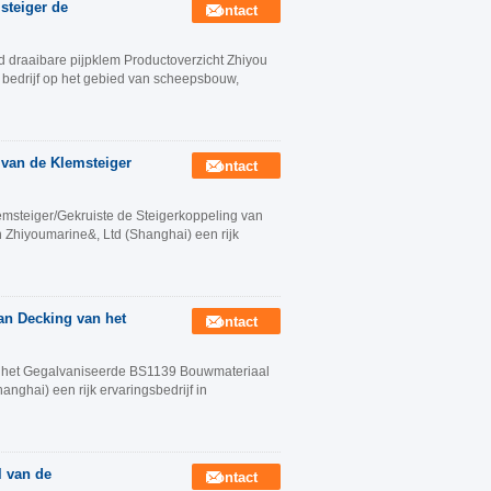
steiger de
Contact
d draaibare pijpklem Productoverzicht Zhiyou
 bedrijf op het gebied van scheepsbouw,
 van de Klemsteiger
Contact
msteiger/Gekruiste de Steigerkoppeling van
n Zhiyoumarine&, Ltd (Shanghai) een rijk
van Decking van het
Contact
s het Gegalvaniseerde BS1139 Bouwmateriaal
nghai) een rijk ervaringsbedrijf in
l van de
Contact