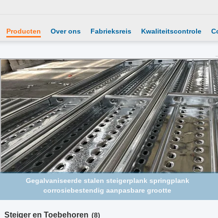
Producten
Over ons
Fabrieksreis
Kwaliteitscontrole
C
48 mm diameter gietijzeren corrosiebestendig buisclamper
draaikoppeling voor steigers
Steiger en Toebehoren
(8)