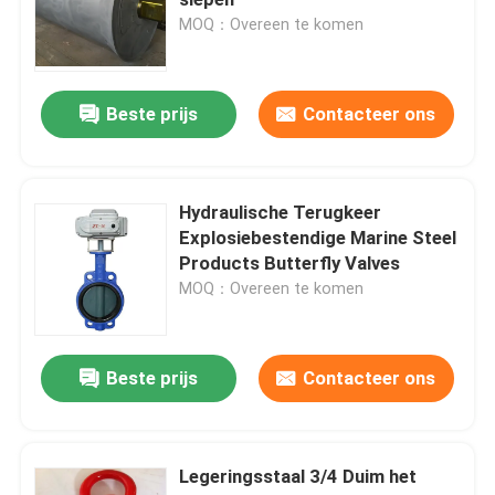
MOQ：Overeen te komen
Mariene Broedseldekking
Beste prijs
Contacteer ons
Aluminium marien mangat
Rubberstootkussen
Hydraulische Terugkeer
Explosiebestendige Marine Steel
Products Butterfly Valves
lassenmateriaal
MOQ：Overeen te komen
Meertroscomponenten
Beste prijs
Contacteer ons
Mariene Staalproducten
Legeringsstaal 3/4 Duim het
Mariene Propellerschacht