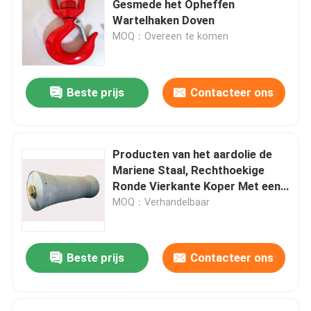
Gesmede het Opheffen
Wartelhaken Doven
Mariene Dekuitrusting
MOQ：Overeen te komen
De Machinesdelen van de metaalverwerking
Beste prijs
Contacteer ons
Mariene het Inschepen Ladder
Producten van het aardolie de
Steiger en Toebehoren
Mariene Staal, Rechthoekige
Ronde Vierkante Koper Met een
laag bedekte API Pijp
MOQ：Verhandelbaar
rubbersporen
Beste prijs
Contacteer ons