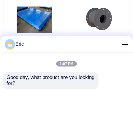
Persoonlijke UHMW-
Supercell Type Rubber
Eric
PE-gezichtskussens
Fender Marine
voor het monteren van
Application met lange
impingementbolten
levensduur en lage
1:07 PM
kantelcompressie voor
Beste prijs
Beste prijs
Port Fendering
Good day, what product are you looking 
for?
Contacteer ons
Contacteer ons
Bekijk meer