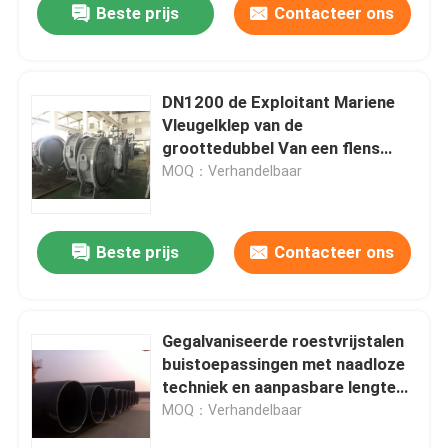
Beste prijs
Contacteer ons
DN1200 de Exploitant Mariene
Vleugelklep van de
groottedubbel Van een flens
voorzien Versnellingsbak
MOQ：Verhandelbaar
Beste prijs
Contacteer ons
Gegalvaniseerde roestvrijstalen
buistoepassingen met naadloze
techniek en aanpasbare lengte
voor maritieme toepassingen
MOQ：Verhandelbaar