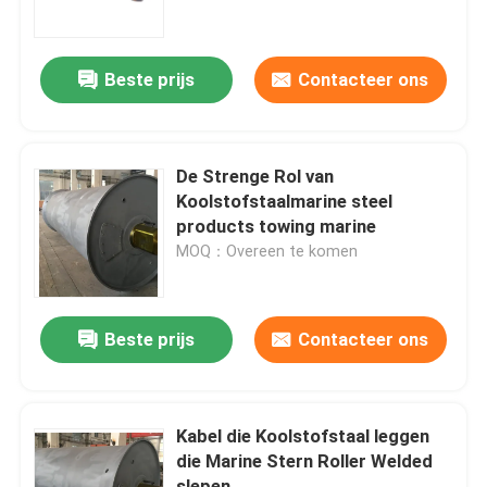
Fabrieksreis
Beste prijs
Contacteer ons
Kwaliteitscontrole
De Strenge Rol van
Contacteer ons
Koolstofstaalmarine steel
products towing marine
MOQ：Overeen te komen
Vraag een offerte aan
Company News
Beste prijs
Contacteer ons
mariene deuren
Kabel die Koolstofstaal leggen
die Marine Stern Roller Welded
Mariene Vensters
slepen