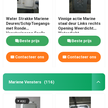
Water Strakke Mariene
Vinnige actie Marine
Deuren/SchipToegangsdeur
staal deur Links rechts
met Ronde
Opening Weerdicht
Vensteringang Snelle
Waterdicht
Open
Beste prijs
Beste prijs
Contacteer ons
Contacteer ons
Mariene Vensters
(116)