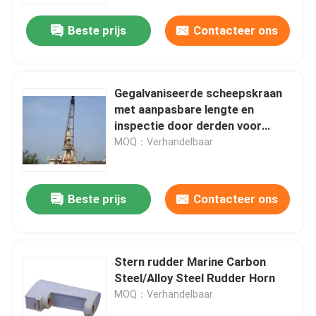
Beste prijs
Contacteer ons
Gegalvaniseerde scheepskraan
met aanpasbare lengte en
inspectie door derden voor
scheepswerven en
MOQ：Verhandelbaar
vrachtvaartuigen
Beste prijs
Contacteer ons
Thuis
Stern rudder Marine Carbon
Producten
Steel/Alloy Steel Rudder Horn
MOQ：Verhandelbaar
Over ons