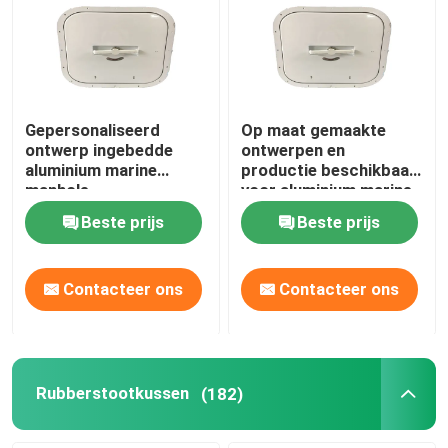
Gepersonaliseerd
Op maat gemaakte
ontwerp ingebedde
ontwerpen en
aluminium marine
productie beschikbaar
manhole
voor aluminium marine
manholes
Beste prijs
Beste prijs
Contacteer ons
Contacteer ons
Rubberstootkussen
(182)