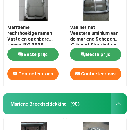
Maritieme
Van het het
rechthoekige ramen
Vensteraluminium van
Vaste en openbare
de mariene Schepen
ramen ISO 3903
‚Glijdend Stuurhut de
Legeringsraamkozijn
Beste prijs
Beste prijs
Contacteer ons
Contacteer ons
Mariene Broedseldekking
(90)