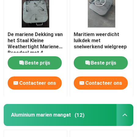
De mariene Dekking van
Maritiem weerdicht
het Staal Kleine
luikdek met
Weathertight Mariene
snelwerkend wielgreep
Broedsel met 4
Hondklemmen
Beste prijs
Beste prijs
Contacteer ons
Contacteer ons
Aluminium marien mangat
(12)