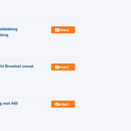
seldekking
Contact
kking
ght Broedsel omvat
Contact
ng met A60
Contact