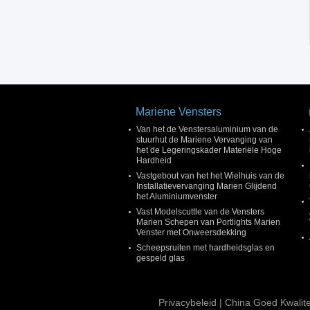
Mariene Vensters
Van het de Venstersaluminium van de
stuurhut de Mariene Vervanging van
het de Legeringskader Materiële Hoge
Hardheid
Vastgebout van het het Wielhuis van de
Installatievervanging Marien Glijdend
het Aluminiumvenster
Vast Modelscuttle van de Vensters
Marien Schepen van Portlights Marien
Venster met Onweersdekking
Scheepsruiten met hardheidsglas en
gespeld glas
Privacybeleid
| China Goed Kwalite