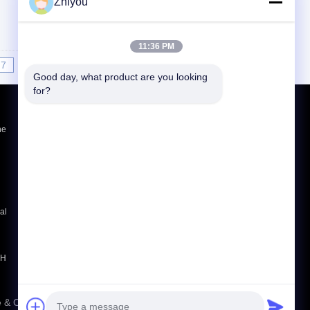
Zhiyou
11:36 PM
7
8
9
10
>>
>|
Good day, what product are you looking 
for?
Vraag een offerte aan
ne
Verzend
E-Mail
Sitemap
|
al
Mobiele site
0H
& Offshore Equipment Co.,Ltd.. All Rights