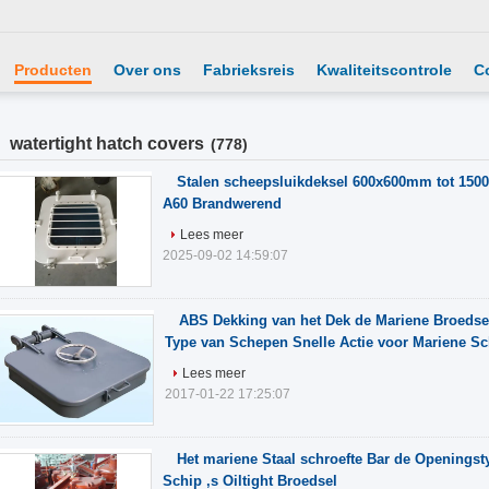
Producten
Over ons
Fabrieksreis
Kwaliteitscontrole
C
watertight hatch covers
(778)
Stalen scheepsluikdeksel 600x600mm tot 150
A60 Brandwerend
Lees meer
2025-09-02 14:59:07
ABS Dekking van het Dek de Mariene Broedsel
Type van Schepen Snelle Actie voor Mariene S
Lees meer
2017-01-22 17:25:07
Het mariene Staal schroefte Bar de Openingst
Schip ‚s Oiltight Broedsel