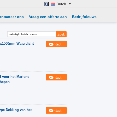
Dutch
ontacteer ons
Vraag een offerte aan
Bedrijfnieuws
0x1500mm Waterdicht
Contact
 voor het Mariene
Contact
chepen
ype Dekking van het
Contact