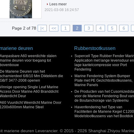
Lees meer
2021-03-08 16:24:57
Page 2 of 78
|<
<<
1
2
3
4
5
6
mariene deuren
Rubberstootkussen
Aanpasbare A60 weerdichte stalen
Supercell Type Rubber Fender Mari
marine deuren voor toegang tot
Application met lange levensduur en
bovenbouw
lage kantelcompressie voor Port
Fendering
De Mariene Deuren van het
scharnierdeel 6/8/10 Mm Dikteklem die
Marine Fendering System Bumper
GB/T 3477-2008 openen
Plate met PE Gezichtsstootkussens,
Marine Panels
Vinnige opening Single Leaf Marine
Access Door Marine A60 Branddicht
De Producten van het Cusomizedsta
Waterdicht Deur
voor de Mariene Fendering Bout van
de Boutanchorage van Systeemu
A60 Vuurdicht Weerdicht Marine Door
1200x600mm Marine Steel
Havenfendering het Type van
Faciliteiten de Mariene Kegel C120
Modelstootkussens van het Bootdok
it mariene deuren Leverancier. © 2015 - 2026 Shanghai Zhiyou Marine 